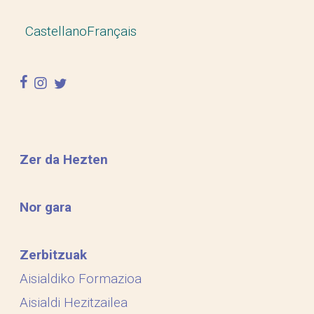
Castellano
Français
facebook
instagram
twitter
Zer da Hezten
Nor gara
Zerbitzuak
Aisialdiko Formazioa
Aisialdi Hezitzailea