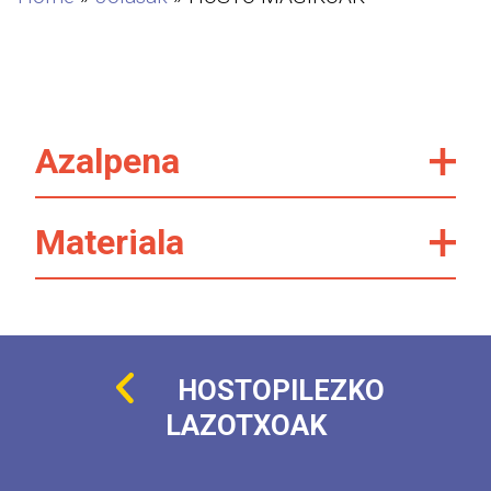
Azalpena
Materiala
HOSTOPILEZKO
LAZOTXOAK