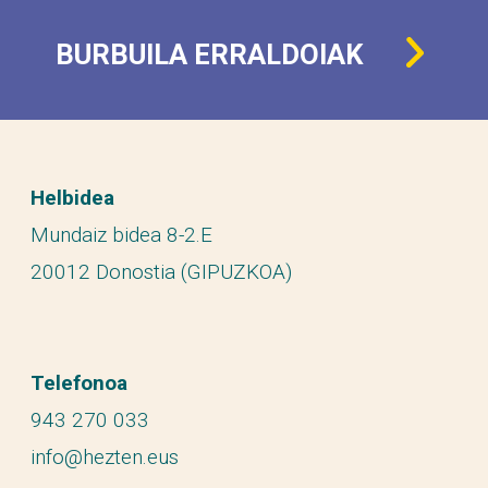
BURBUILA ERRALDOIAK
Helbidea
Mundaiz bidea 8-2.E
20012 Donostia (GIPUZKOA)
Telefonoa
943 270 033
info@hezten.eus