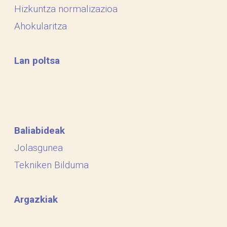
Hizkuntza normalizazioa
Ahokularitza
Lan poltsa
Baliabideak
Jolasgunea
Tekniken Bilduma
Argazkiak