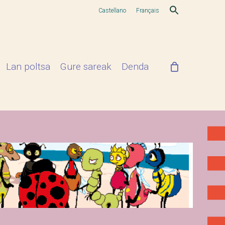
Castellano
Français
Lan poltsa
Gure sareak
Denda