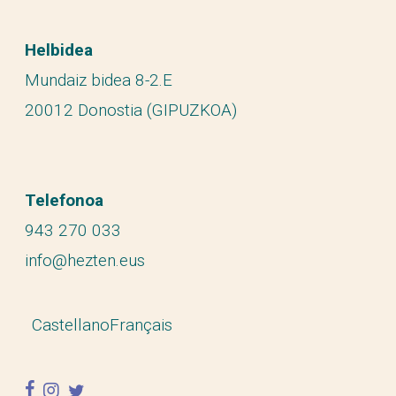
Helbidea
Mundaiz bidea 8-2.E
20012 Donostia (GIPUZKOA)
Telefonoa
943 270 033
info@hezten.eus
Castellano
Français
facebook
instagram
twitter