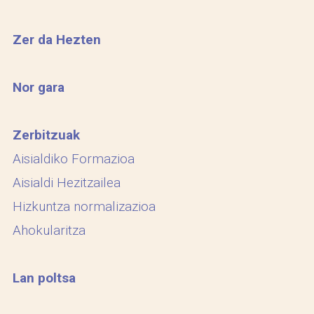
Zer da Hezten
Nor gara
Zerbitzuak
Aisialdiko Formazioa
Aisialdi Hezitzailea
Hizkuntza normalizazioa
Ahokularitza
Lan poltsa