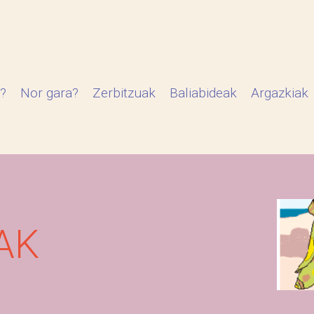
?
Nor gara?
Zerbitzuak
Baliabideak
Argazkiak
AK