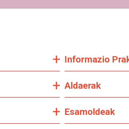
Informazio Pra
Aldaerak
Esamoldeak