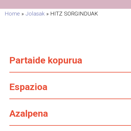
Home
»
Jolasak
»
HITZ SORGINDUAK
Partaide kopurua
Espazioa
Azalpena