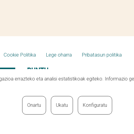
Cookie Politika
Lege oharra
Pribatasun politika
azioa errazteko eta analisi estatistikoak egiteko. Informazio g
Onartu
Ukatu
Konfiguratu