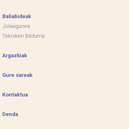
Baliabideak
Jolasgunea
Tekniken Bilduma
Argazkiak
Gure sareak
Kontaktua
Denda