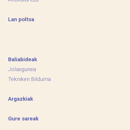
Lan poltsa
Baliabideak
Jolasgunea
Tekniken Bilduma
Argazkiak
Gure sareak