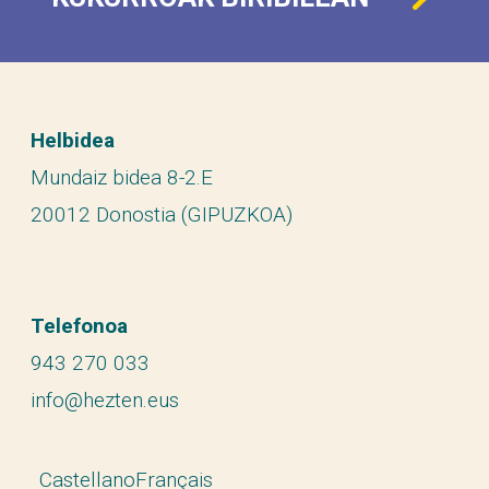
Helbidea
Mundaiz bidea 8-2.E
20012 Donostia (GIPUZKOA)
Telefonoa
943 270 033
info@hezten.eus
Castellano
Français