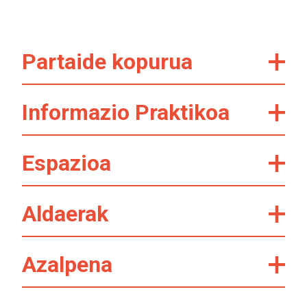
Partaide kopurua
Informazio Praktikoa
Espazioa
Aldaerak
Azalpena