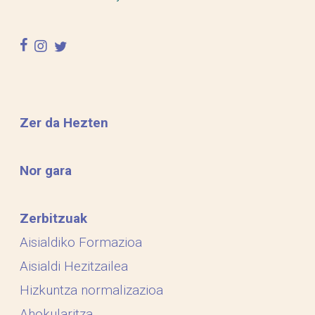
facebook
instagram
twitter
Zer da Hezten
Nor gara
Zerbitzuak
Aisialdiko Formazioa
Aisialdi Hezitzailea
Hizkuntza normalizazioa
Ahokularitza