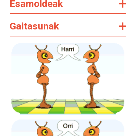
Esamoldeak
Gaitasunak