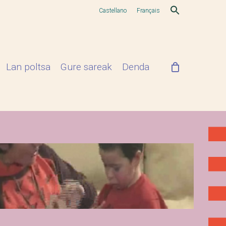
Castellano
Français
Lan poltsa
Gure sareak
Denda