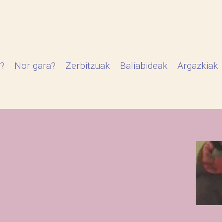
?
Nor gara?
Zerbitzuak
Baliabideak
Argazkiak