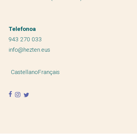
Telefonoa
943 270 033
info@hezten.eus
Castellano
Français
facebook
instagram
twitter