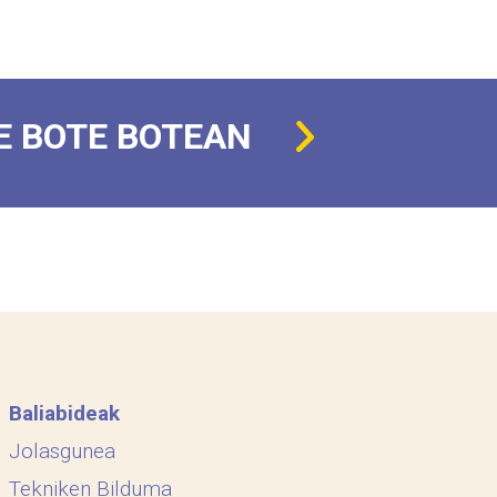
E BOTE BOTEAN
Baliabideak
Jolasgunea
Tekniken Bilduma