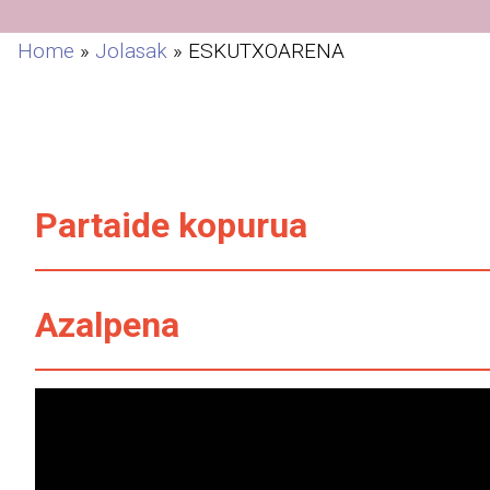
Home
»
Jolasak
»
ESKUTXOARENA
Partaide kopurua
Azalpena
Bideo
erreproduzigailua