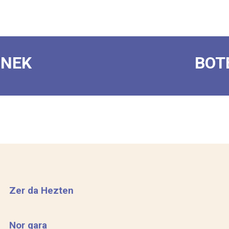
ONEK
BOT
Zer da Hezten
Nor gara