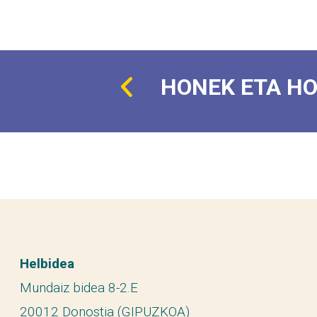
HONEK ETA H
Helbidea
Mundaiz bidea 8-2.E
20012 Donostia (GIPUZKOA)