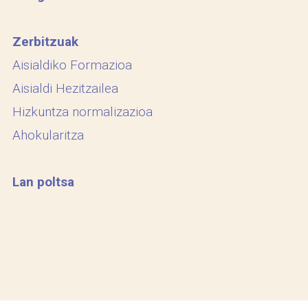
Zerbitzuak
Aisialdiko Formazioa
Aisialdi Hezitzailea
Hizkuntza normalizazioa
Ahokularitza
Lan poltsa