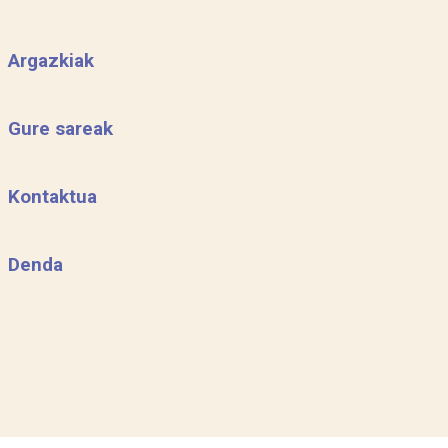
Argazkiak
Gure sareak
Kontaktua
Denda