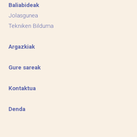
Baliabideak
Jolasgunea
Tekniken Bilduma
Argazkiak
Gure sareak
Kontaktua
Denda