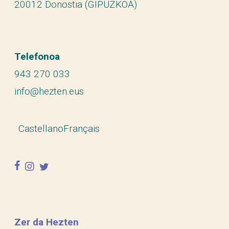
20012 Donostia (GIPUZKOA)
Telefonoa
943 270 033
info@hezten.eus
Castellano
Français
facebook
instagram
twitter
Zer da Hezten