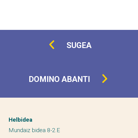
content/uploads/2014/05/din-dana.mp4?_=1
SUGEA
DOMINO ABANTI
Helbidea
Mundaiz bidea 8-2.E