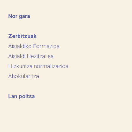
Nor gara
Zerbitzuak
Aisialdiko Formazioa
Aisialdi Hezitzailea
Hizkuntza normalizazioa
Ahokularitza
Lan poltsa