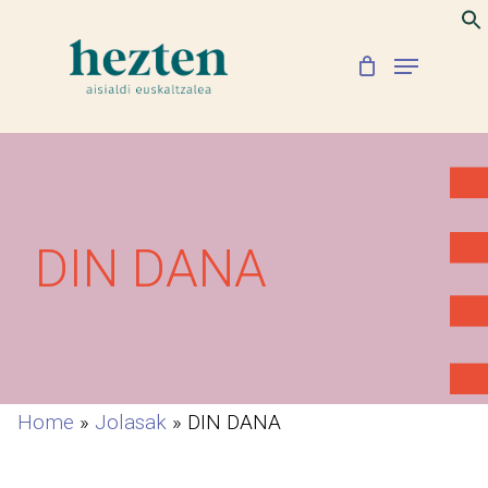
Skip
to
Menu
Close
main
Menu
content
DIN DANA
Home
»
Jolasak
»
DIN DANA