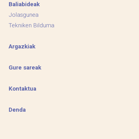
Baliabideak
Jolasgunea
Tekniken Bilduma
Argazkiak
Gure sareak
Kontaktua
Denda