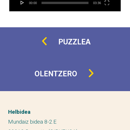
00:00
03:36
PUZZLEA
OLENTZERO
Helbidea
Mundaiz bidea 8-2.E