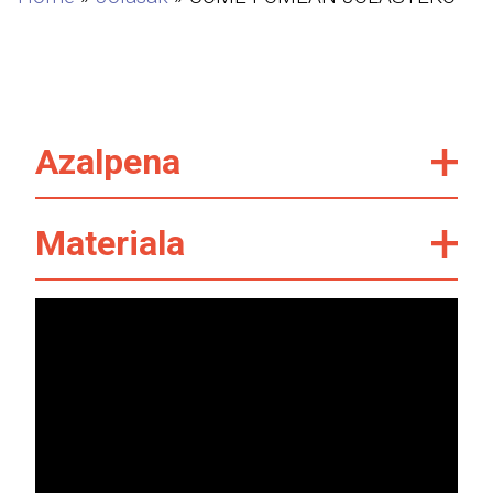
Azalpena
Materiala
Bideo
erreproduzigailua