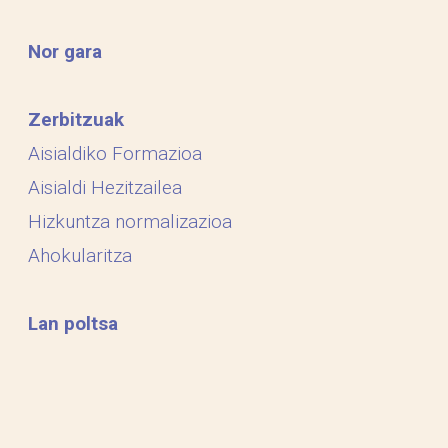
Nor gara
Zerbitzuak
Aisialdiko Formazioa
Aisialdi Hezitzailea
Hizkuntza normalizazioa
Ahokularitza
Lan poltsa