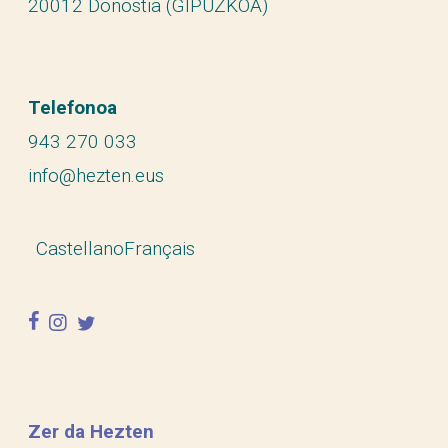
20012 Donostia (GIPUZKOA)
Telefonoa
943 270 033
info@hezten.eus
Castellano
Français
facebook
instagram
twitter
Zer da Hezten