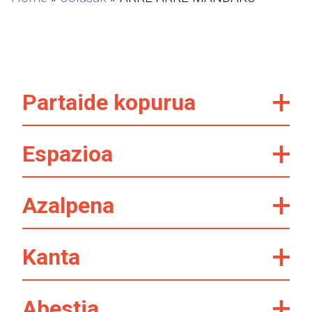
Partaide kopurua
Espazioa
Azalpena
Kanta
Abestia