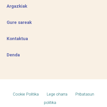
Argazkiak
Gure sareak
Kontaktua
Denda
Cookie Politika
Lege oharra
Pribatasun
politika