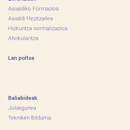
Aisialdiko Formazioa
Aisialdi Hezitzailea
Hizkuntza normalizazioa
Ahokularitza
Lan poltsa
Baliabideak
Jolasgunea
Tekniken Bilduma