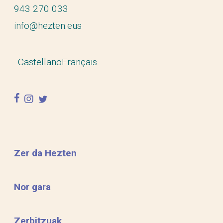
943 270 033
info@hezten.eus
Castellano
Français
facebook
instagram
twitter
Zer da Hezten
Nor gara
Zerbitzuak