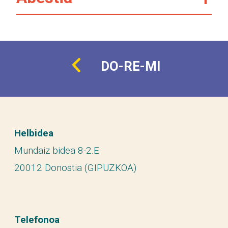
DO-RE-MI
Helbidea
Mundaiz bidea 8-2.E
20012 Donostia (GIPUZKOA)
Telefonoa