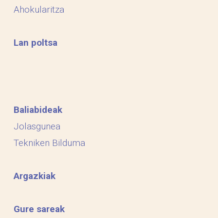
Ahokularitza
Lan poltsa
Baliabideak
Jolasgunea
Tekniken Bilduma
Argazkiak
Gure sareak