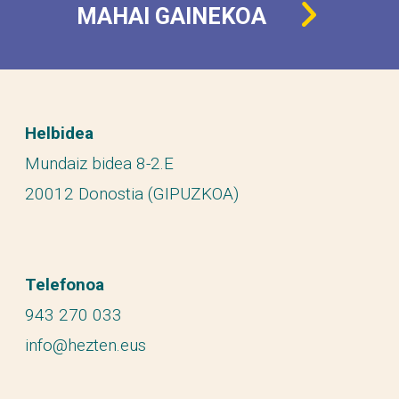
MAHAI GAINEKOA
Helbidea
Mundaiz bidea 8-2.E
20012 Donostia (GIPUZKOA)
Telefonoa
943 270 033
info@hezten.eus