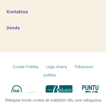
Kontaktua
Denda
Cookie Politika
Lege oharra
Pribatasun
politika
Webgune honek cookie-ak erabiltzen ditu, zure nabigazioa