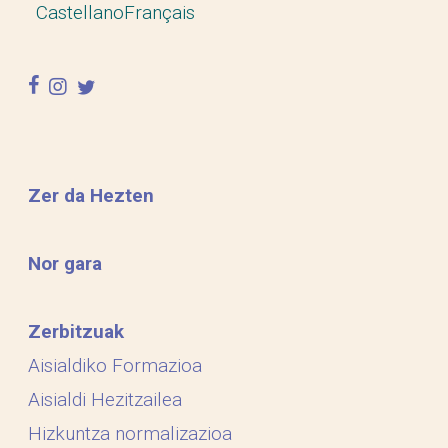
Castellano
Français
facebook
instagram
twitter
Zer da Hezten
Nor gara
Zerbitzuak
Aisialdiko Formazioa
Aisialdi Hezitzailea
Hizkuntza normalizazioa