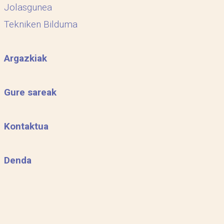
Jolasgunea
Tekniken Bilduma
Argazkiak
Gure sareak
Kontaktua
Denda