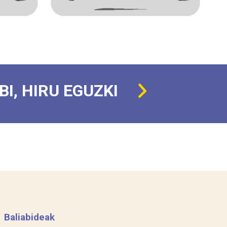
 BI, HIRU EGUZKI
Baliabideak