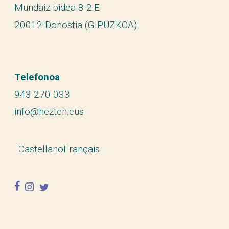
Mundaiz bidea 8-2.E
20012 Donostia (GIPUZKOA)
Telefonoa
943 270 033
info@hezten.eus
Castellano
Français
facebook
instagram
twitter