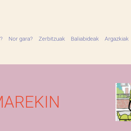
?
Nor gara?
Zerbitzuak
Baliabideak
Argazkiak
MAREKIN