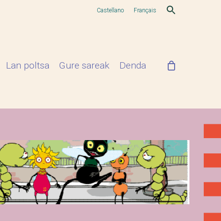
Castellano
Français
Lan poltsa
Gure sareak
Denda