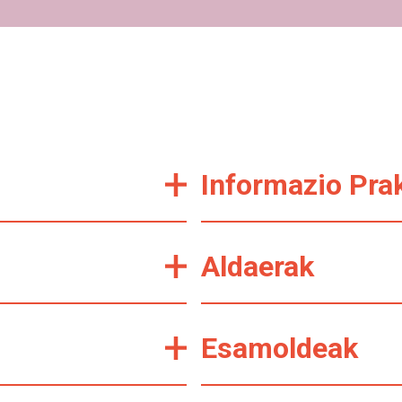
Informazio Pra
Aldaerak
Esamoldeak