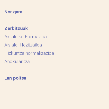
Nor gara
Zerbitzuak
Aisialdiko Formazioa
Aisialdi Hezitzailea
Hizkuntza normalizazioa
Ahokularitza
Lan poltsa