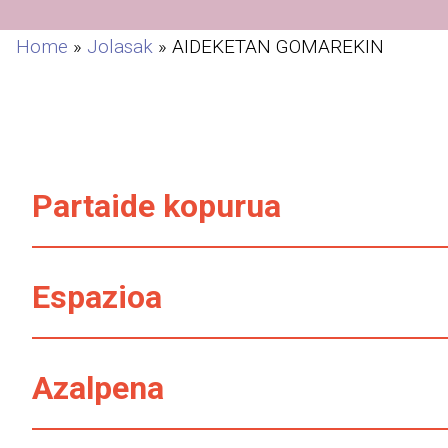
Home
»
Jolasak
»
AIDEKETAN GOMAREKIN
Partaide kopurua
Espazioa
Azalpena