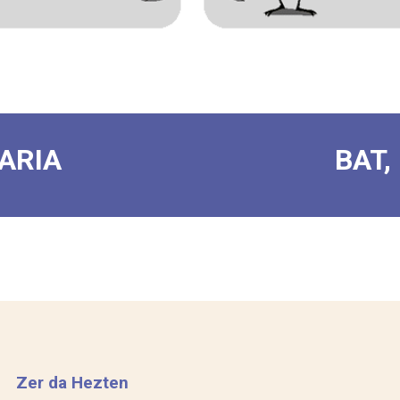
ARIA
BAT,
Zer da Hezten