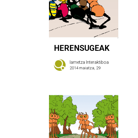
HERENSUGEAK
Iametza Interaktiboa
2014 maiatza, 29