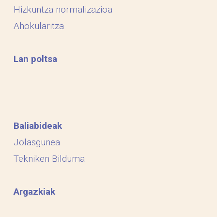
Hizkuntza normalizazioa
Ahokularitza
Lan poltsa
Baliabideak
Jolasgunea
Tekniken Bilduma
Argazkiak