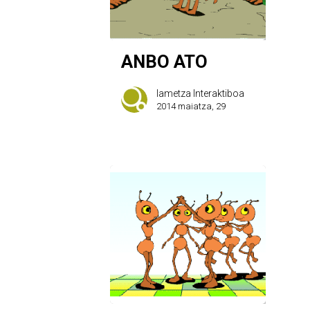
ANBO ATO
Iametza Interaktiboa
2014 maiatza, 29