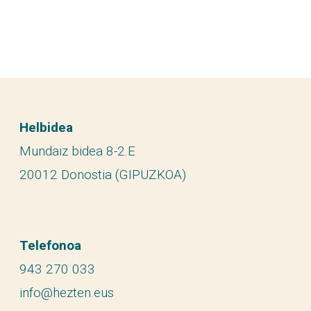
Helbidea
Mundaiz bidea 8-2.E
20012 Donostia (GIPUZKOA)
Telefonoa
943 270 033
info@hezten.eus