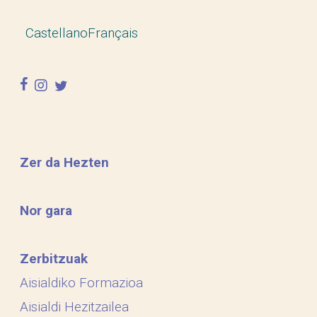
Castellano
Français
facebook
instagram
twitter
Zer da Hezten
Nor gara
Zerbitzuak
Aisialdiko Formazioa
Aisialdi Hezitzailea