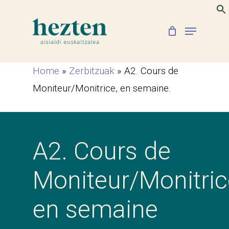
Skip
to
Menu
Close
main
Menu
content
Home
»
Zerbitzuak
»
A2. Cours de
Moniteur/Monitrice, en semaine.
A2. Cours de
Moniteur/Monitric
en semaine