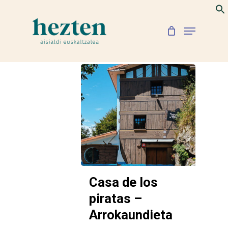
Skip
to
Menu
Close
main
Menu
content
Casa de los
piratas –
Arrokaundieta