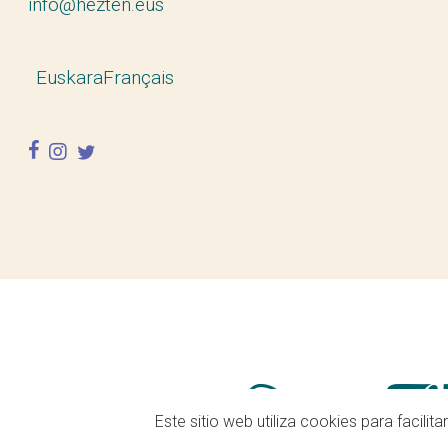
info@hezten.eus
Euskara
Français
facebook
instagram
twitter
Este sitio web utiliza cookies para facili