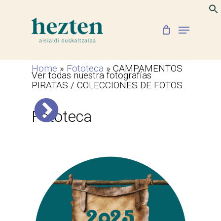
Skip
to
Menu
Close
main
Menu
content
Home
»
Fototeca
»
CAMPAMENTOS
Ver todas nuestra fotografías
PIRATAS / COLECCIONES DE FOTOS
Fototeca