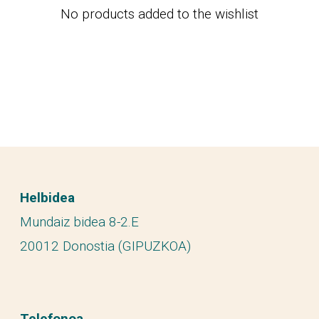
No products added to the wishlist
Helbidea
Mundaiz bidea 8-2.E
20012 Donostia (GIPUZKOA)
Telefonoa