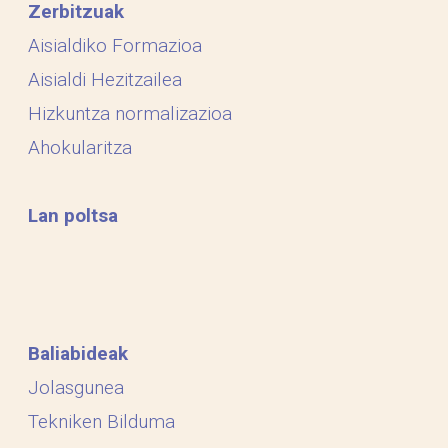
Zerbitzuak
Aisialdiko Formazioa
Aisialdi Hezitzailea
Hizkuntza normalizazioa
Ahokularitza
Lan poltsa
Baliabideak
Jolasgunea
Tekniken Bilduma