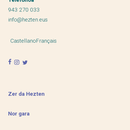
943 270 033
info@hezten.eus
Castellano
Français
facebook
instagram
twitter
Zer da Hezten
Nor gara