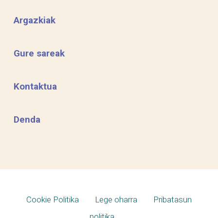
Argazkiak
Gure sareak
Kontaktua
Denda
Cookie Politika
Lege oharra
Pribatasun
politika