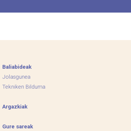
Baliabideak
Jolasgunea
Tekniken Bilduma
Argazkiak
Gure sareak