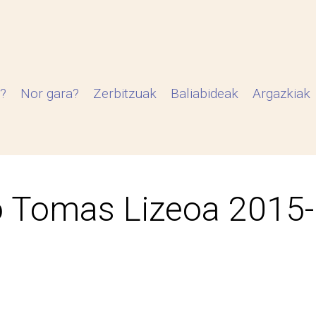
?
Nor gara?
Zerbitzuak
Baliabideak
Argazkiak
 Tomas Lizeoa 2015