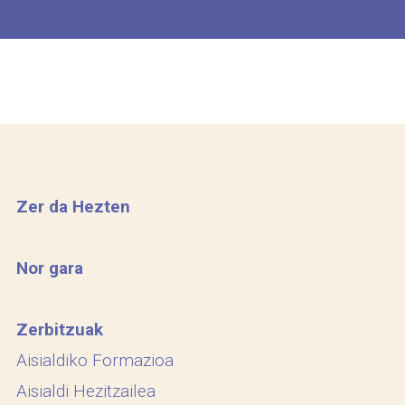
Zer da Hezten
Nor gara
Zerbitzuak
Aisialdiko Formazioa
Aisialdi Hezitzailea