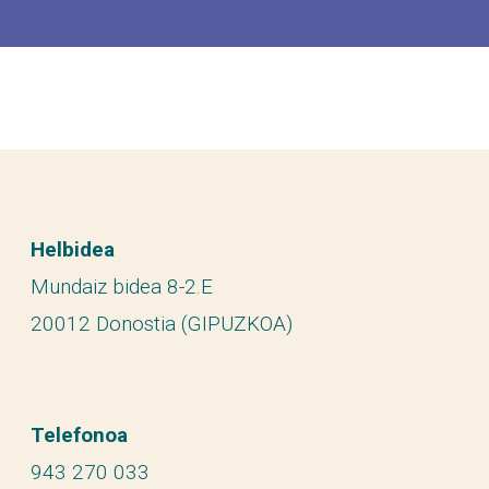
Helbidea
Mundaiz bidea 8-2.E
20012 Donostia (GIPUZKOA)
Telefonoa
943 270 033