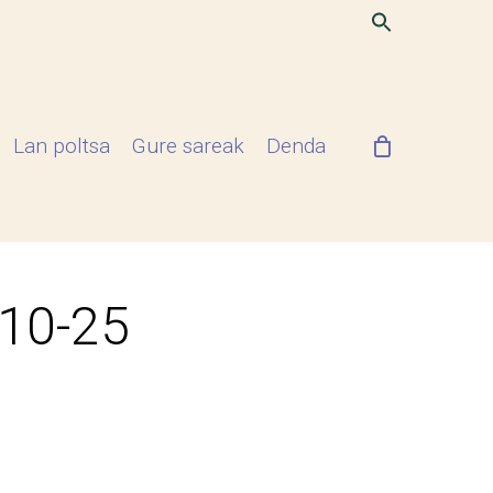
Lan poltsa
Gure sareak
Denda
-10-25