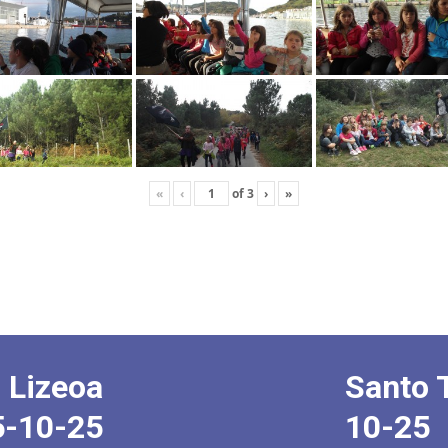
«
‹
of
3
›
»
 Lizeoa
Santo 
5-10-25
10-25