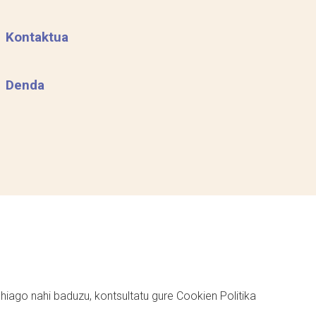
Kontaktua
Denda
ehiago nahi baduzu, kontsultatu gure
Cookien Politika