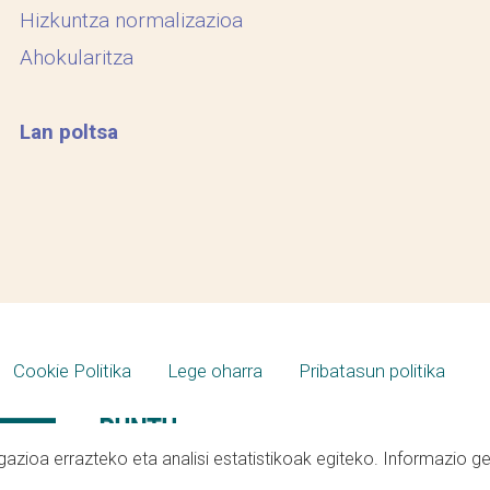
Hizkuntza normalizazioa
Ahokularitza
Lan poltsa
Cookie Politika
Lege oharra
Pribatasun politika
azioa errazteko eta analisi estatistikoak egiteko. Informazio g