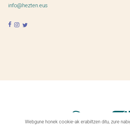
info@hezten.eus
facebook
instagram
twitter
Webgune honek cookie-ak erabiltzen ditu, zure nabig