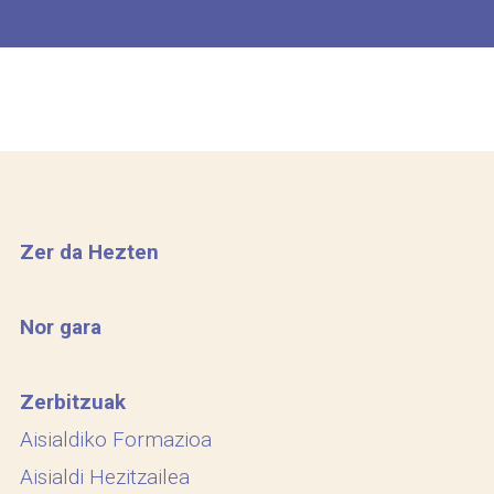
Zer da Hezten
Nor gara
Zerbitzuak
Aisialdiko Formazioa
Aisialdi Hezitzailea