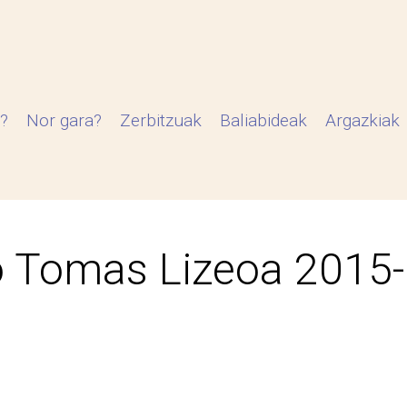
?
Nor gara?
Zerbitzuak
Baliabideak
Argazkiak
 Tomas Lizeoa 2015