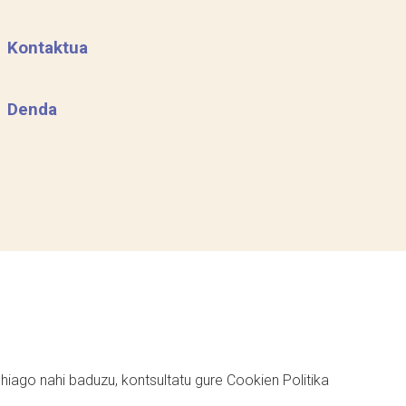
Kontaktua
Denda
ehiago nahi baduzu, kontsultatu gure
Cookien Politika