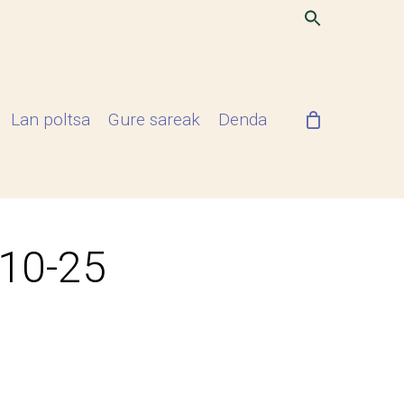
Lan poltsa
Gure sareak
Denda
-10-25