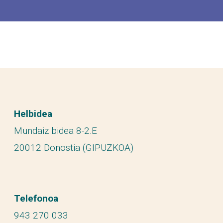
Helbidea
Mundaiz bidea 8-2.E
20012 Donostia (GIPUZKOA)
Telefonoa
943 270 033