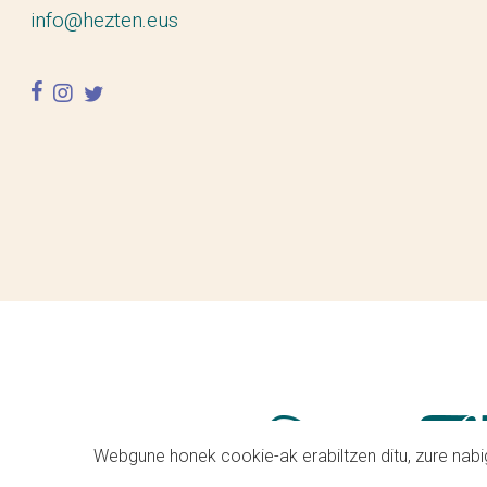
info@hezten.eus
facebook
instagram
twitter
Webgune honek cookie-ak erabiltzen ditu, zure nabig