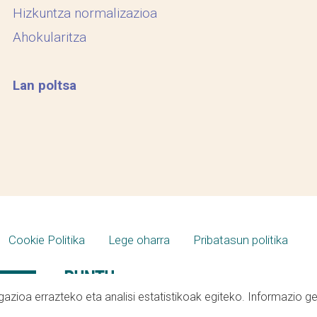
Hizkuntza normalizazioa
Ahokularitza
Lan poltsa
Cookie Politika
Lege oharra
Pribatasun politika
azioa errazteko eta analisi estatistikoak egiteko. Informazio g