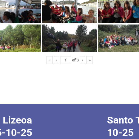
«
‹
of
3
›
»
 Lizeoa
Santo 
5-10-25
10-25