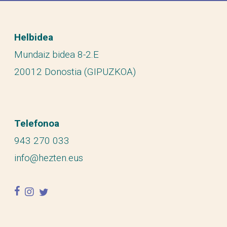
Helbidea
Mundaiz bidea 8-2.E
20012 Donostia (GIPUZKOA)
Telefonoa
943 270 033
info@hezten.eus
facebook
instagram
twitter