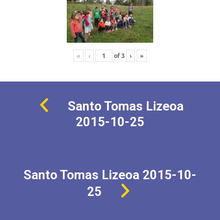
«
‹
of
3
›
»
Santo Tomas Lizeoa
2015-10-25
Santo Tomas Lizeoa 2015-10-
25