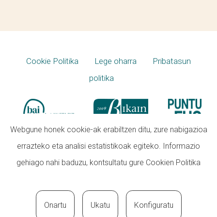
Cookie Politika
Lege oharra
Pribatasun
politika
Webgune honek cookie-ak erabiltzen ditu, zure nabigazioa
errazteko eta analisi estatistikoak egiteko. Informazio
gehiago nahi baduzu, kontsultatu gure
Cookien Politika
Onartu
Ukatu
Konfiguratu