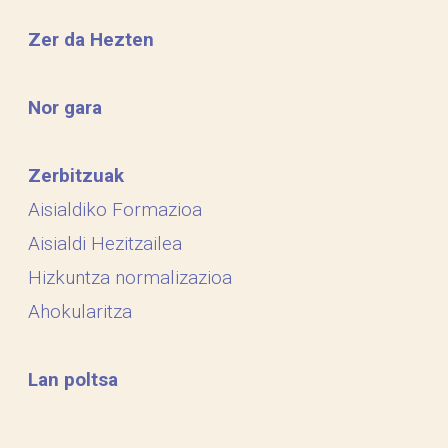
Zer da Hezten
Nor gara
Zerbitzuak
Aisialdiko Formazioa
Aisialdi Hezitzailea
Hizkuntza normalizazioa
Ahokularitza
Lan poltsa