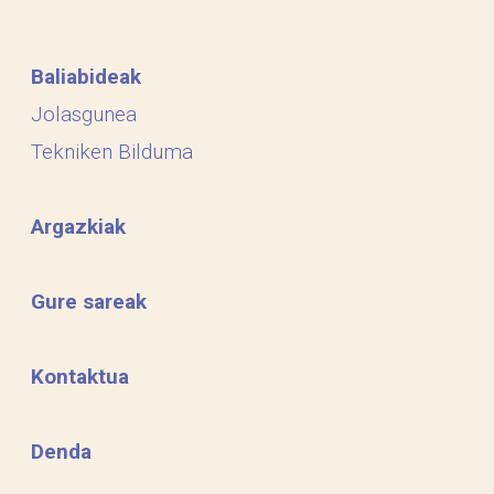
Baliabideak
Jolasgunea
Tekniken Bilduma
Argazkiak
Gure sareak
Kontaktua
Denda