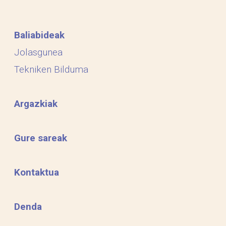
Baliabideak
Jolasgunea
Tekniken Bilduma
Argazkiak
Gure sareak
Kontaktua
Denda