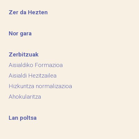
Zer da Hezten
Nor gara
Zerbitzuak
Aisialdiko Formazioa
Aisialdi Hezitzailea
Hizkuntza normalizazioa
Ahokularitza
Lan poltsa