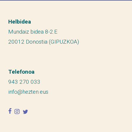
Helbidea
Mundaiz bidea 8-2.E
20012 Donostia (GIPUZKOA)
Telefonoa
943 270 033
info@hezten.eus
facebook
instagram
twitter