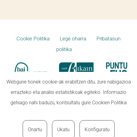
Cookie Politika
Lege oharra
Pribatasun
politika
Webgune honek cookie-ak erabiltzen ditu, zure nabigazioa
errazteko eta analisi estatistikoak egiteko. Informazio
gehiago nahi baduzu, kontsultatu gure
Cookien Politika
Onartu
Ukatu
Konfiguratu