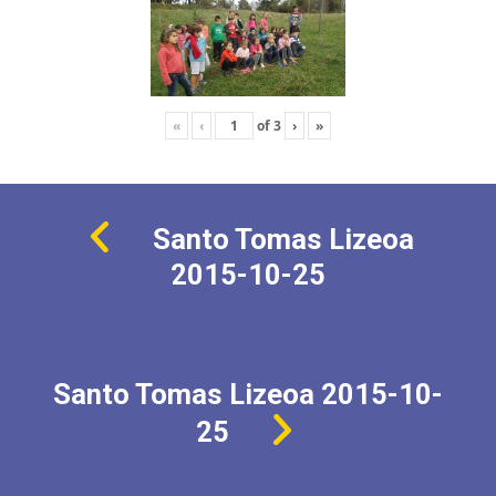
«
‹
of
3
›
»
Santo Tomas Lizeoa
2015-10-25
Santo Tomas Lizeoa 2015-10-
25