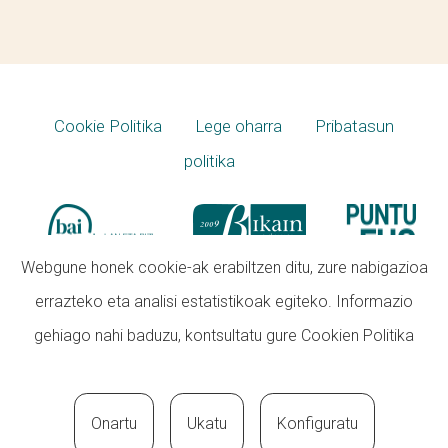
Cookie Politika
Lege oharra
Pribatasun
politika
Webgune honek cookie-ak erabiltzen ditu, zure nabigazioa
errazteko eta analisi estatistikoak egiteko. Informazio
gehiago nahi baduzu, kontsultatu gure
Cookien Politika
Onartu
Ukatu
Konfiguratu