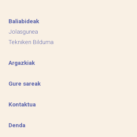
Baliabideak
Jolasgunea
Tekniken Bilduma
Argazkiak
Gure sareak
Kontaktua
Denda