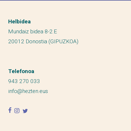
Helbidea
Mundaiz bidea 8-2.E
20012 Donostia (GIPUZKOA)
Telefonoa
943 270 033
info@hezten.eus
facebook
instagram
twitter