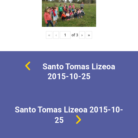
«
‹
of
3
›
»
Santo Tomas Lizeoa
2015-10-25
Santo Tomas Lizeoa 2015-10-
25