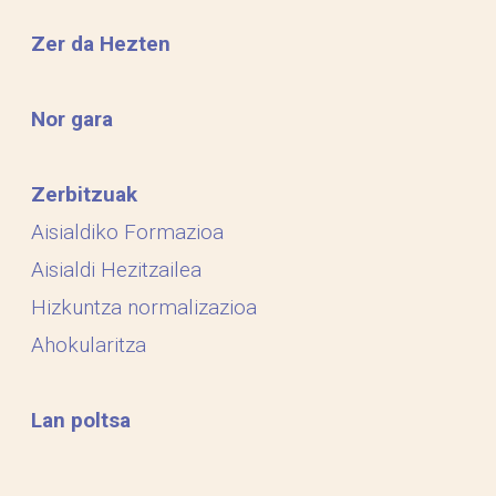
Zer da Hezten
Nor gara
Zerbitzuak
Aisialdiko Formazioa
Aisialdi Hezitzailea
Hizkuntza normalizazioa
Ahokularitza
Lan poltsa