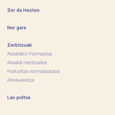
Zer da Hezten
Nor gara
Zerbitzuak
Aisialdiko Formazioa
Aisialdi Hezitzailea
Hizkuntza normalizazioa
Ahokularitza
Lan poltsa