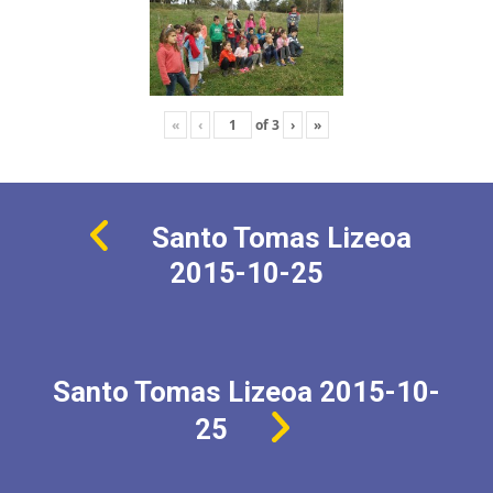
«
‹
of
3
›
»
Santo Tomas Lizeoa
2015-10-25
Santo Tomas Lizeoa 2015-10-
25