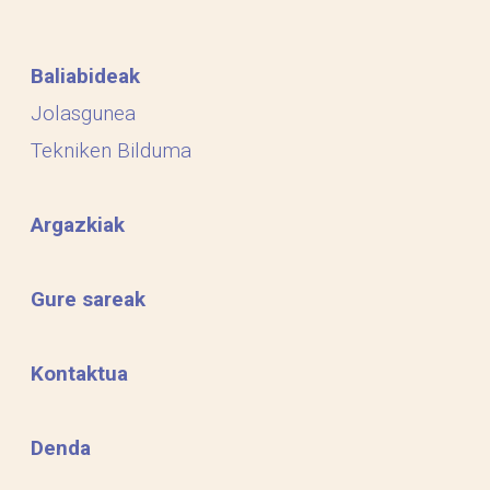
Baliabideak
Jolasgunea
Tekniken Bilduma
Argazkiak
Gure sareak
Kontaktua
Denda