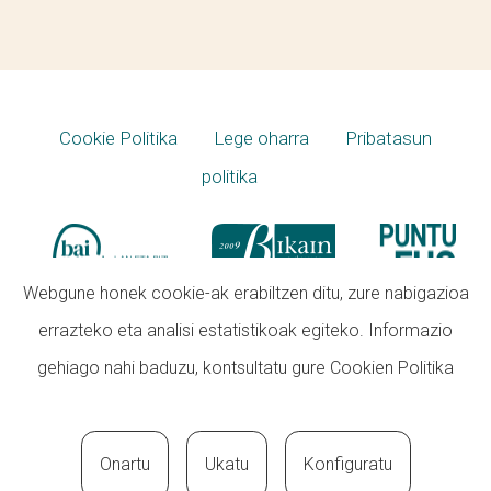
Cookie Politika
Lege oharra
Pribatasun
politika
Webgune honek cookie-ak erabiltzen ditu, zure nabigazioa
errazteko eta analisi estatistikoak egiteko. Informazio
gehiago nahi baduzu, kontsultatu gure
Cookien Politika
Onartu
Ukatu
Konfiguratu