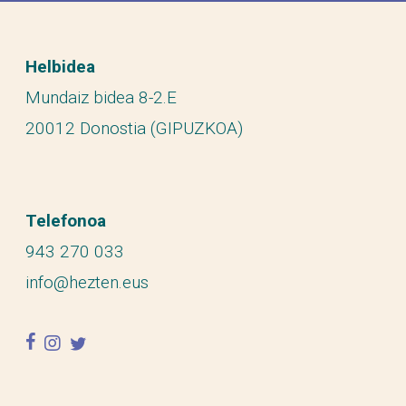
Helbidea
Mundaiz bidea 8-2.E
20012 Donostia (GIPUZKOA)
Telefonoa
943 270 033
info@hezten.eus
facebook
instagram
twitter