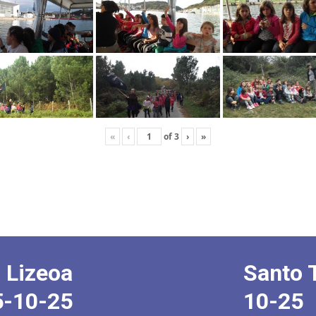
«
‹
of
3
›
»
 Lizeoa
Santo 
5-10-25
10-25