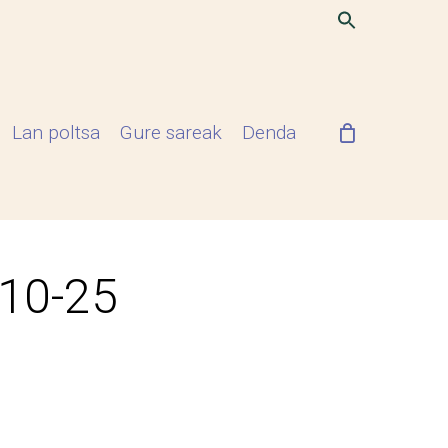
Lan poltsa
Gure sareak
Denda
-10-25