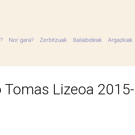
?
Nor gara?
Zerbitzuak
Baliabideak
Argazkiak
 Tomas Lizeoa 2015