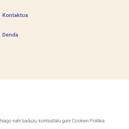
Kontaktua
Denda
ehiago nahi baduzu, kontsultatu gure
Cookien Politika