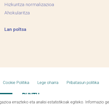
Hizkuntza normalizazioa
Ahokularitza
Lan poltsa
Cookie Politika
Lege oharra
Pribatasun politika
azioa errazteko eta analisi estatistikoak egiteko. Informazio g