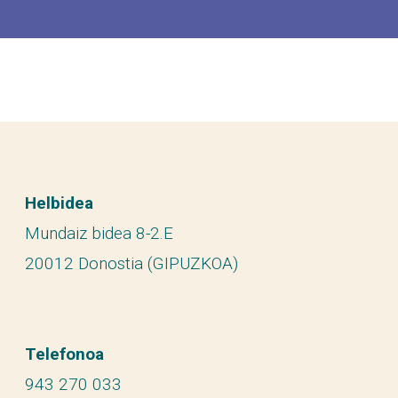
Helbidea
Mundaiz bidea 8-2.E
20012 Donostia (GIPUZKOA)
Telefonoa
943 270 033