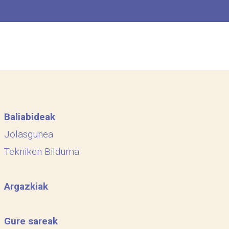
Baliabideak
Jolasgunea
Tekniken Bilduma
Argazkiak
Gure sareak