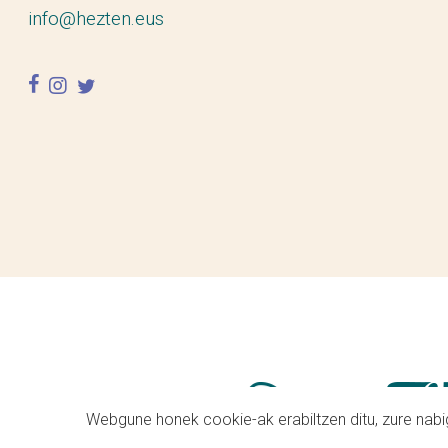
info@hezten.eus
facebook
instagram
twitter
Webgune honek cookie-ak erabiltzen ditu, zure nabig