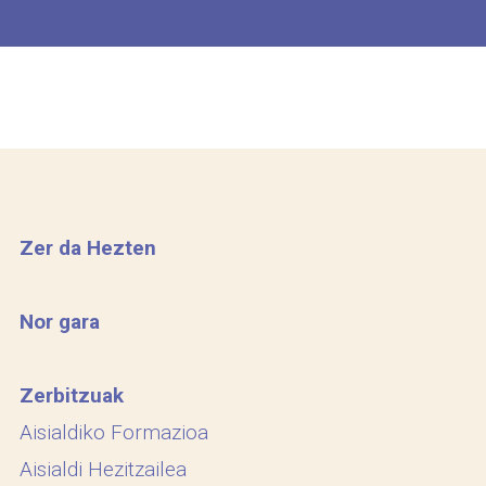
Zer da Hezten
Nor gara
Zerbitzuak
Aisialdiko Formazioa
Aisialdi Hezitzailea