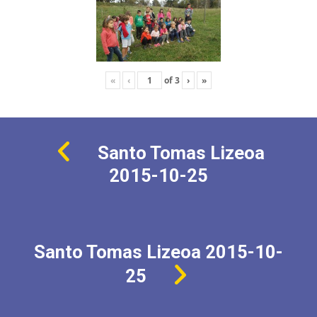
«
‹
of
3
›
»
Santo Tomas Lizeoa
2015-10-25
Santo Tomas Lizeoa 2015-10-
25