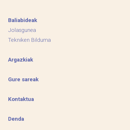
Baliabideak
Jolasgunea
Tekniken Bilduma
Argazkiak
Gure sareak
Kontaktua
Denda