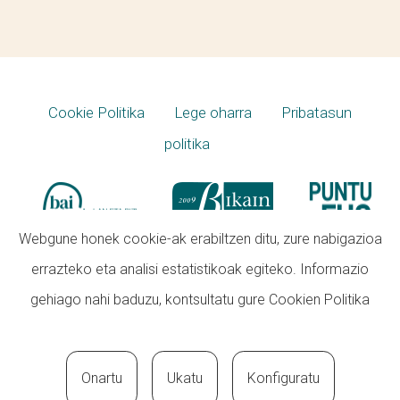
Cookie Politika
Lege oharra
Pribatasun
politika
Webgune honek cookie-ak erabiltzen ditu, zure nabigazioa
errazteko eta analisi estatistikoak egiteko. Informazio
gehiago nahi baduzu, kontsultatu gure
Cookien Politika
Onartu
Ukatu
Konfiguratu