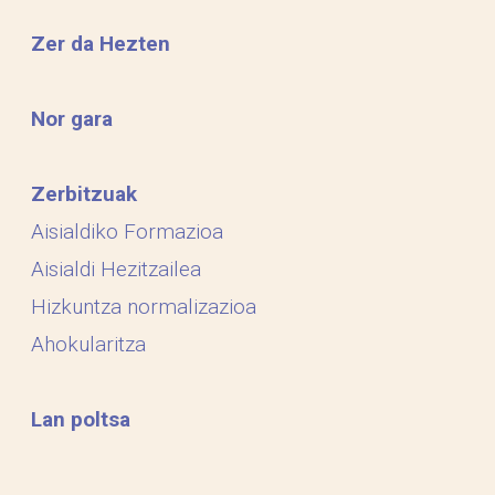
Zer da Hezten
Nor gara
Zerbitzuak
Aisialdiko Formazioa
Aisialdi Hezitzailea
Hizkuntza normalizazioa
Ahokularitza
Lan poltsa