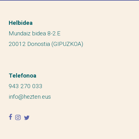
Helbidea
Mundaiz bidea 8-2.E
20012 Donostia (GIPUZKOA)
Telefonoa
943 270 033
info@hezten.eus
facebook
instagram
twitter