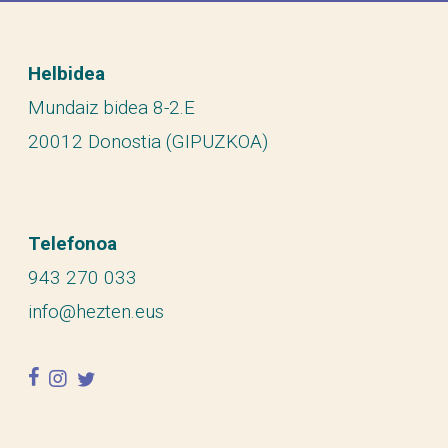
Helbidea
Mundaiz bidea 8-2.E
20012 Donostia (GIPUZKOA)
Telefonoa
943 270 033
info@hezten.eus
facebook
instagram
twitter