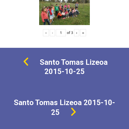
«
‹
of
3
›
»
Santo Tomas Lizeoa
2015-10-25
Santo Tomas Lizeoa 2015-10-
25