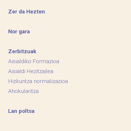
Zer da Hezten
Nor gara
Zerbitzuak
Aisialdiko Formazioa
Aisialdi Hezitzailea
Hizkuntza normalizazioa
Ahokularitza
Lan poltsa