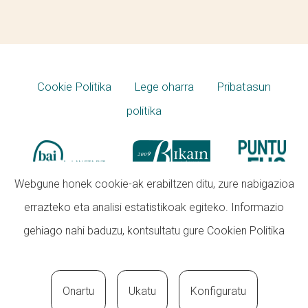
Cookie Politika
Lege oharra
Pribatasun
politika
Webgune honek cookie-ak erabiltzen ditu, zure nabigazioa
errazteko eta analisi estatistikoak egiteko. Informazio
gehiago nahi baduzu, kontsultatu gure
Cookien Politika
Onartu
Ukatu
Konfiguratu