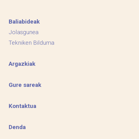
Baliabideak
Jolasgunea
Tekniken Bilduma
Argazkiak
Gure sareak
Kontaktua
Denda