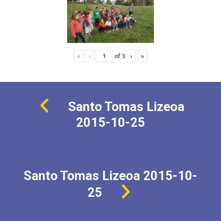
«
‹
of
3
›
»
Santo Tomas Lizeoa
2015-10-25
Santo Tomas Lizeoa 2015-10-
25