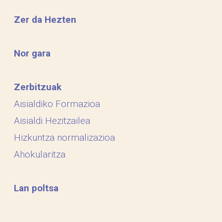
Zer da Hezten
Nor gara
Zerbitzuak
Aisialdiko Formazioa
Aisialdi Hezitzailea
Hizkuntza normalizazioa
Ahokularitza
Lan poltsa