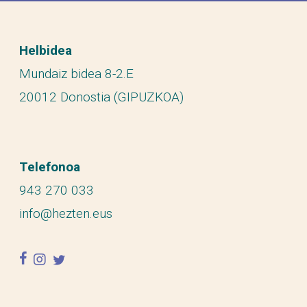
Helbidea
Mundaiz bidea 8-2.E
20012 Donostia (GIPUZKOA)
Telefonoa
943 270 033
info@hezten.eus
facebook
instagram
twitter