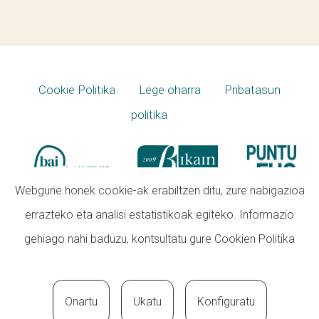
Cookie Politika
Lege oharra
Pribatasun
politika
Webgune honek cookie-ak erabiltzen ditu, zure nabigazioa
errazteko eta analisi estatistikoak egiteko. Informazio
gehiago nahi baduzu, kontsultatu gure
Cookien Politika
Onartu
Ukatu
Konfiguratu