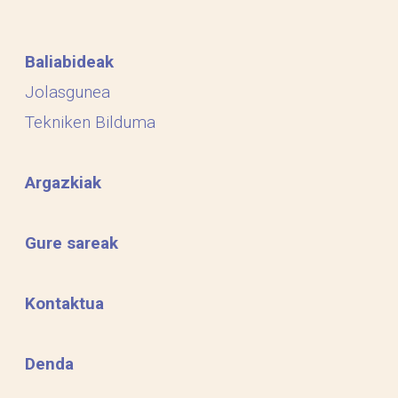
Baliabideak
Jolasgunea
Tekniken Bilduma
Argazkiak
Gure sareak
Kontaktua
Denda