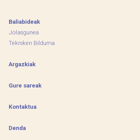
Baliabideak
Jolasgunea
Tekniken Bilduma
Argazkiak
Gure sareak
Kontaktua
Denda