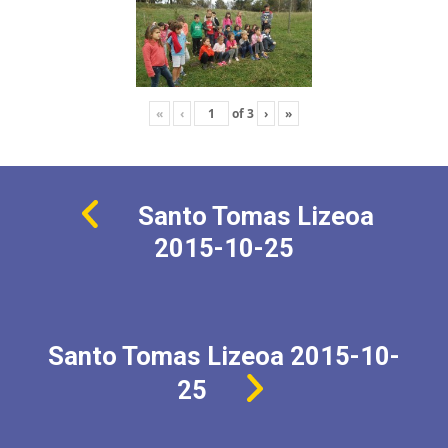
«
‹
of
3
›
»
Santo Tomas Lizeoa
2015-10-25
Santo Tomas Lizeoa 2015-10-
25