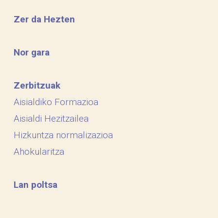
Zer da Hezten
Nor gara
Zerbitzuak
Aisialdiko Formazioa
Aisialdi Hezitzailea
Hizkuntza normalizazioa
Ahokularitza
Lan poltsa