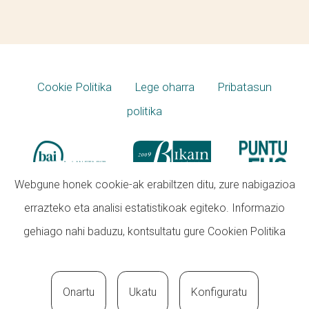
Cookie Politika
Lege oharra
Pribatasun
politika
Webgune honek cookie-ak erabiltzen ditu, zure nabigazioa
errazteko eta analisi estatistikoak egiteko. Informazio
gehiago nahi baduzu, kontsultatu gure
Cookien Politika
Onartu
Ukatu
Konfiguratu