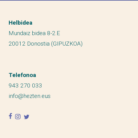
Helbidea
Mundaiz bidea 8-2.E
20012 Donostia (GIPUZKOA)
Telefonoa
943 270 033
info@hezten.eus
facebook
instagram
twitter