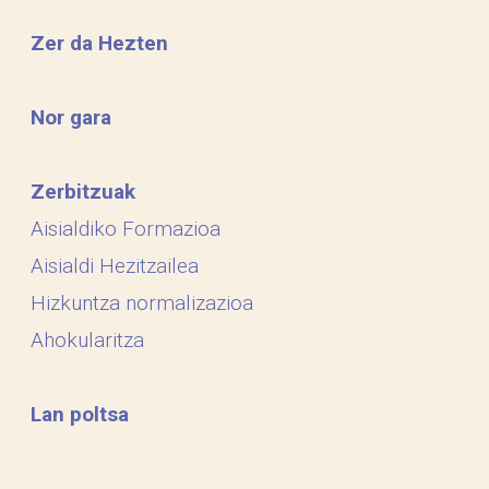
Zer da Hezten
Nor gara
Zerbitzuak
Aisialdiko Formazioa
Aisialdi Hezitzailea
Hizkuntza normalizazioa
Ahokularitza
Lan poltsa