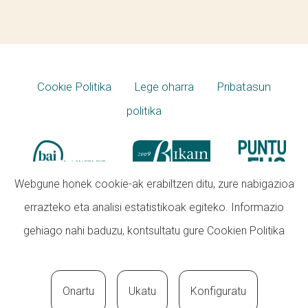
Cookie Politika
Lege oharra
Pribatasun
politika
Webgune honek cookie-ak erabiltzen ditu, zure nabigazioa
errazteko eta analisi estatistikoak egiteko. Informazio
gehiago nahi baduzu, kontsultatu gure
Cookien Politika
Onartu
Ukatu
Konfiguratu