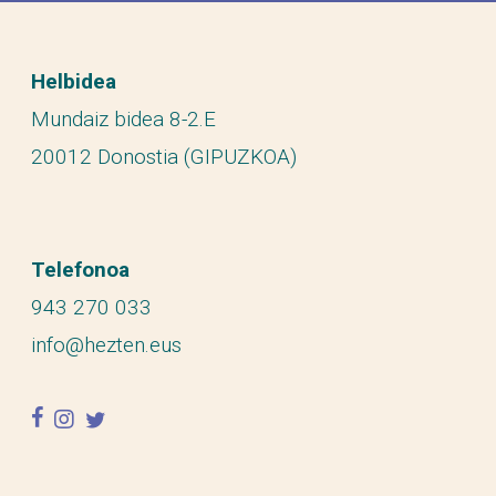
Helbidea
Mundaiz bidea 8-2.E
20012 Donostia (GIPUZKOA)
Telefonoa
943 270 033
info@hezten.eus
facebook
instagram
twitter