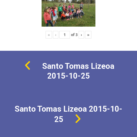
«
‹
of
3
›
»
Santo Tomas Lizeoa
2015-10-25
Santo Tomas Lizeoa 2015-10-
25