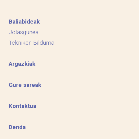
Baliabideak
Jolasgunea
Tekniken Bilduma
Argazkiak
Gure sareak
Kontaktua
Denda