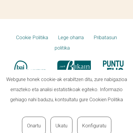
Cookie Politika
Lege oharra
Pribatasun
politika
Webgune honek cookie-ak erabiltzen ditu, zure nabigazioa
errazteko eta analisi estatistikoak egiteko. Informazio
gehiago nahi baduzu, kontsultatu gure
Cookien Politika
Onartu
Ukatu
Konfiguratu