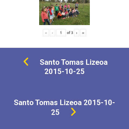
«
‹
of
3
›
»
Santo Tomas Lizeoa
2015-10-25
Santo Tomas Lizeoa 2015-10-
25