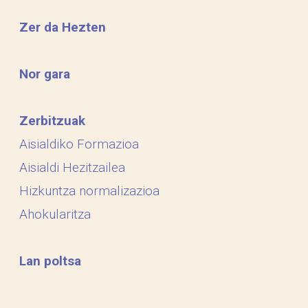
Zer da Hezten
Nor gara
Zerbitzuak
Aisialdiko Formazioa
Aisialdi Hezitzailea
Hizkuntza normalizazioa
Ahokularitza
Lan poltsa