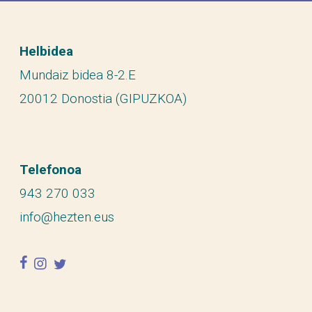
Helbidea
Mundaiz bidea 8-2.E
20012 Donostia (GIPUZKOA)
Telefonoa
943 270 033
info@hezten.eus
facebook
instagram
twitter