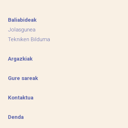
Baliabideak
Jolasgunea
Tekniken Bilduma
Argazkiak
Gure sareak
Kontaktua
Denda