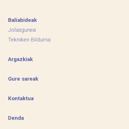
Baliabideak
Jolasgunea
Tekniken Bilduma
Argazkiak
Gure sareak
Kontaktua
Denda