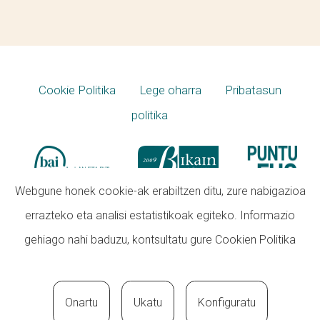
Cookie Politika
Lege oharra
Pribatasun
politika
Webgune honek cookie-ak erabiltzen ditu, zure nabigazioa
errazteko eta analisi estatistikoak egiteko. Informazio
gehiago nahi baduzu, kontsultatu gure
Cookien Politika
Onartu
Ukatu
Konfiguratu