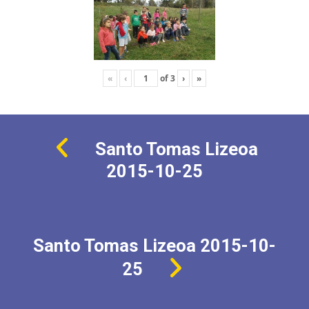
«
‹
of
3
›
»
Santo Tomas Lizeoa
2015-10-25
Santo Tomas Lizeoa 2015-10-
25