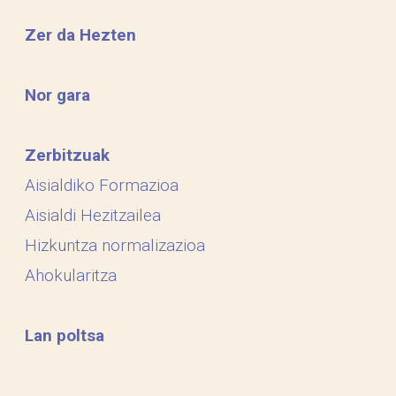
Zer da Hezten
Nor gara
Zerbitzuak
Aisialdiko Formazioa
Aisialdi Hezitzailea
Hizkuntza normalizazioa
Ahokularitza
Lan poltsa