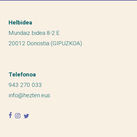
Helbidea
Mundaiz bidea 8-2.E
20012 Donostia (GIPUZKOA)
Telefonoa
943 270 033
info@hezten.eus
facebook
instagram
twitter