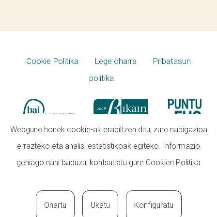
Cookie Politika
Lege oharra
Pribatasun
politika
Webgune honek cookie-ak erabiltzen ditu, zure nabigazioa
errazteko eta analisi estatistikoak egiteko. Informazio
gehiago nahi baduzu, kontsultatu gure
Cookien Politika
Onartu
Ukatu
Konfiguratu