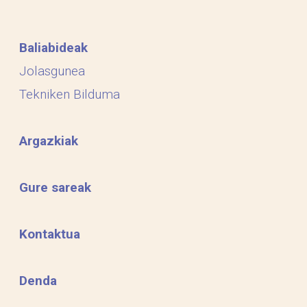
Baliabideak
Jolasgunea
Tekniken Bilduma
Argazkiak
Gure sareak
Kontaktua
Denda