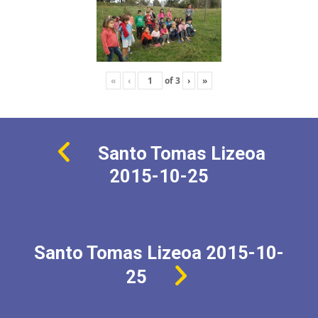
«
‹
of
3
›
»
Santo Tomas Lizeoa
2015-10-25
Santo Tomas Lizeoa 2015-10-
25