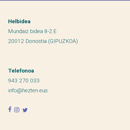
Helbidea
Mundaiz bidea 8-2.E
20012 Donostia (GIPUZKOA)
Telefonoa
943 270 033
info@hezten.eus
facebook
instagram
twitter