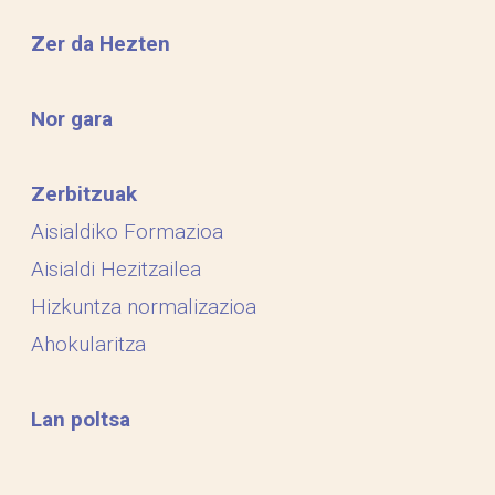
Zer da Hezten
Nor gara
Zerbitzuak
Aisialdiko Formazioa
Aisialdi Hezitzailea
Hizkuntza normalizazioa
Ahokularitza
Lan poltsa