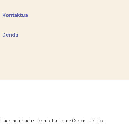
Kontaktua
Denda
ehiago nahi baduzu, kontsultatu gure
Cookien Politika