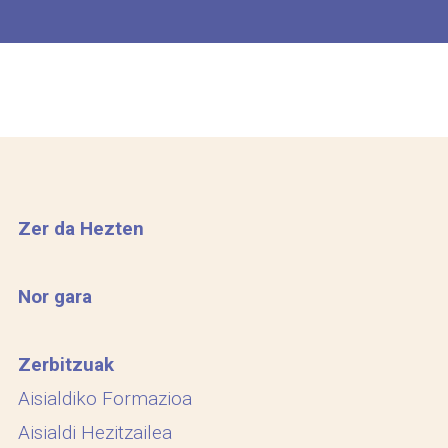
Zer da Hezten
Nor gara
Zerbitzuak
Aisialdiko Formazioa
Aisialdi Hezitzailea