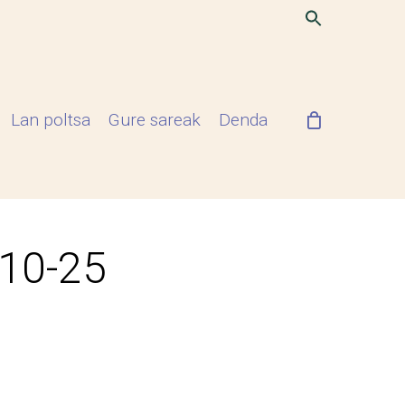
Lan poltsa
Gure sareak
Denda
-10-25