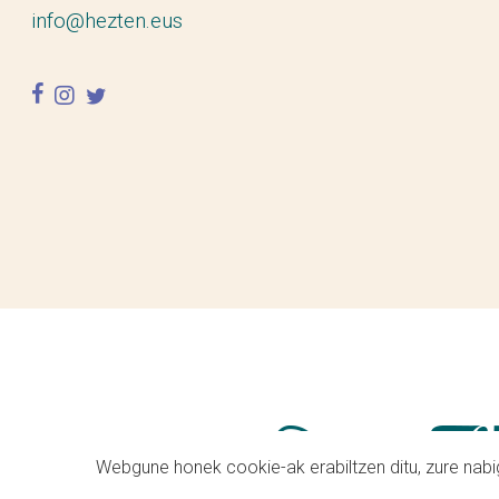
info@hezten.eus
facebook
instagram
twitter
Webgune honek cookie-ak erabiltzen ditu, zure nabig