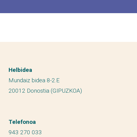
Helbidea
Mundaiz bidea 8-2.E
20012 Donostia (GIPUZKOA)
Telefonoa
943 270 033