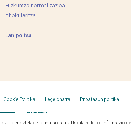
Hizkuntza normalizazioa
Ahokularitza
Lan poltsa
Cookie Politika
Lege oharra
Pribatasun politika
azioa errazteko eta analisi estatistikoak egiteko. Informazio g