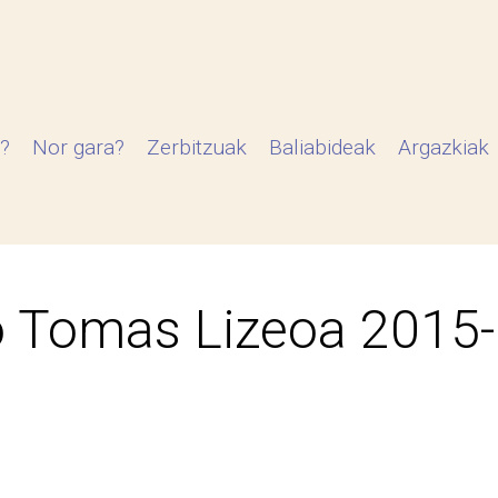
?
Nor gara?
Zerbitzuak
Baliabideak
Argazkiak
 Tomas Lizeoa 2015