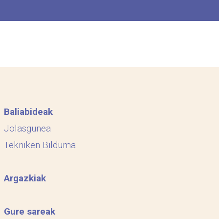
Baliabideak
Jolasgunea
Tekniken Bilduma
Argazkiak
Gure sareak