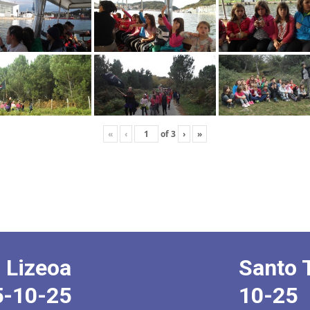
«
‹
of
3
›
»
 Lizeoa
Santo 
5-10-25
10-25