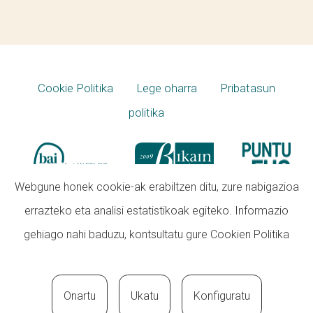
Cookie Politika
Lege oharra
Pribatasun
politika
Webgune honek cookie-ak erabiltzen ditu, zure nabigazioa
errazteko eta analisi estatistikoak egiteko. Informazio
gehiago nahi baduzu, kontsultatu gure
Cookien Politika
Onartu
Ukatu
Konfiguratu