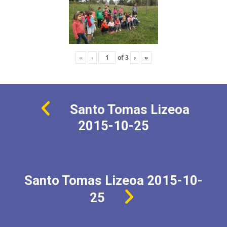
«
‹
of
3
›
»
Santo Tomas Lizeoa
2015-10-25
Santo Tomas Lizeoa 2015-10-
25