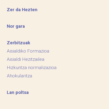
Zer da Hezten
Nor gara
Zerbitzuak
Aisialdiko Formazioa
Aisialdi Hezitzailea
Hizkuntza normalizazioa
Ahokularitza
Lan poltsa