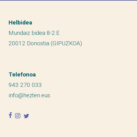
Helbidea
Mundaiz bidea 8-2.E
20012 Donostia (GIPUZKOA)
Telefonoa
943 270 033
info@hezten.eus
facebook
instagram
twitter