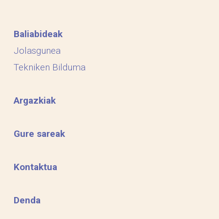
Baliabideak
Jolasgunea
Tekniken Bilduma
Argazkiak
Gure sareak
Kontaktua
Denda