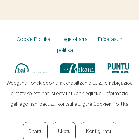
Cookie Politika
Lege oharra
Pribatasun
politika
Webgune honek cookie-ak erabiltzen ditu, zure nabigazioa
errazteko eta analisi estatistikoak egiteko. Informazio
gehiago nahi baduzu, kontsultatu gure
Cookien Politika
Onartu
Ukatu
Konfiguratu