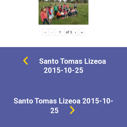
«
‹
of
3
›
»
Santo Tomas Lizeoa
2015-10-25
Santo Tomas Lizeoa 2015-10-
25