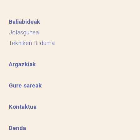
Baliabideak
Jolasgunea
Tekniken Bilduma
Argazkiak
Gure sareak
Kontaktua
Denda