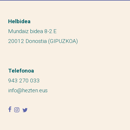
Helbidea
Mundaiz bidea 8-2.E
20012 Donostia (GIPUZKOA)
Telefonoa
943 270 033
info@hezten.eus
facebook
instagram
twitter