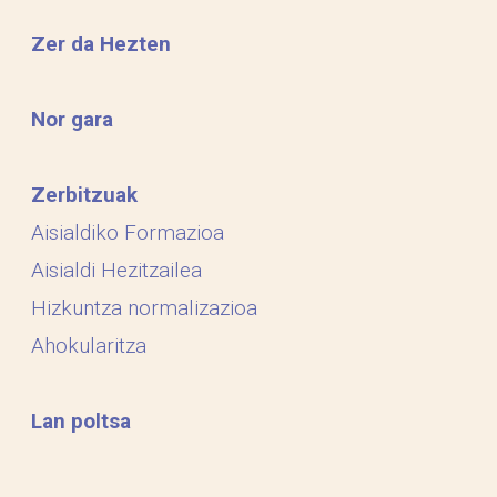
Zer da Hezten
Nor gara
Zerbitzuak
Aisialdiko Formazioa
Aisialdi Hezitzailea
Hizkuntza normalizazioa
Ahokularitza
Lan poltsa