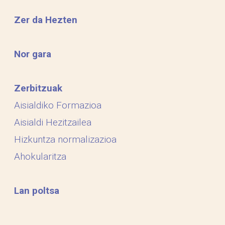
Zer da Hezten
Nor gara
Zerbitzuak
Aisialdiko Formazioa
Aisialdi Hezitzailea
Hizkuntza normalizazioa
Ahokularitza
Lan poltsa