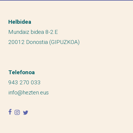
Helbidea
Mundaiz bidea 8-2.E
20012 Donostia (GIPUZKOA)
Telefonoa
943 270 033
info@hezten.eus
facebook
instagram
twitter