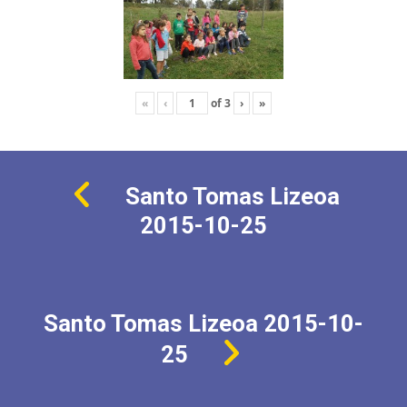
«
‹
of
3
›
»
Santo Tomas Lizeoa
2015-10-25
Santo Tomas Lizeoa 2015-10-
25