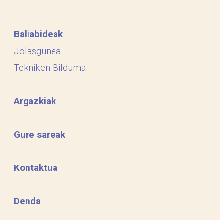
Baliabideak
Jolasgunea
Tekniken Bilduma
Argazkiak
Gure sareak
Kontaktua
Denda