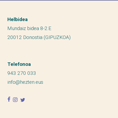
Helbidea
Mundaiz bidea 8-2.E
20012 Donostia (GIPUZKOA)
Telefonoa
943 270 033
info@hezten.eus
facebook
instagram
twitter