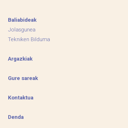
Baliabideak
Jolasgunea
Tekniken Bilduma
Argazkiak
Gure sareak
Kontaktua
Denda