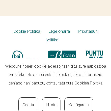
Cookie Politika
Lege oharra
Pribatasun
politika
Webgune honek cookie-ak erabiltzen ditu, zure nabigazioa
errazteko eta analisi estatistikoak egiteko. Informazio
gehiago nahi baduzu, kontsultatu gure
Cookien Politika
Onartu
Ukatu
Konfiguratu