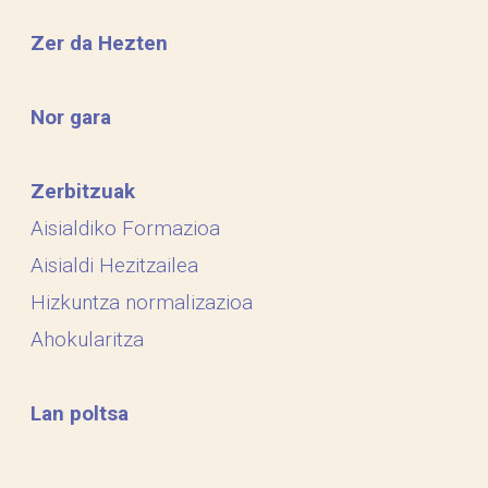
Zer da Hezten
Nor gara
Zerbitzuak
Aisialdiko Formazioa
Aisialdi Hezitzailea
Hizkuntza normalizazioa
Ahokularitza
Lan poltsa