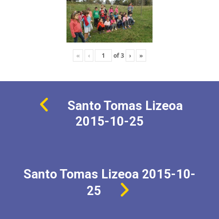
«
‹
of
3
›
»
Santo Tomas Lizeoa
2015-10-25
Santo Tomas Lizeoa 2015-10-
25