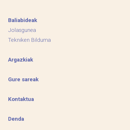
Baliabideak
Jolasgunea
Tekniken Bilduma
Argazkiak
Gure sareak
Kontaktua
Denda