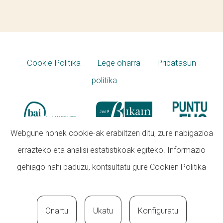
Cookie Politika
Lege oharra
Pribatasun
politika
Webgune honek cookie-ak erabiltzen ditu, zure nabigazioa
errazteko eta analisi estatistikoak egiteko. Informazio
gehiago nahi baduzu, kontsultatu gure
Cookien Politika
Onartu
Ukatu
Konfiguratu