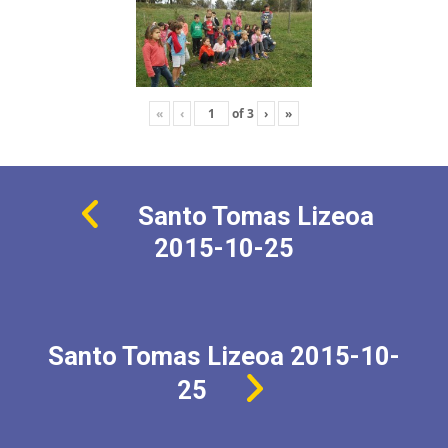
«
‹
of
3
›
»
Santo Tomas Lizeoa
2015-10-25
Santo Tomas Lizeoa 2015-10-
25