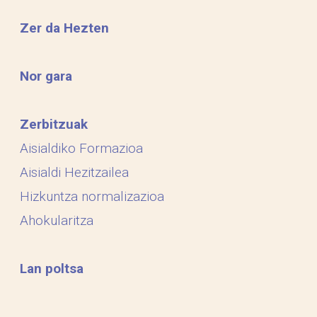
Zer da Hezten
Nor gara
Zerbitzuak
Aisialdiko Formazioa
Aisialdi Hezitzailea
Hizkuntza normalizazioa
Ahokularitza
Lan poltsa