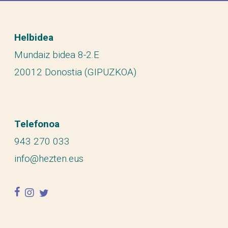
Helbidea
Mundaiz bidea 8-2.E
20012 Donostia (GIPUZKOA)
Telefonoa
943 270 033
info@hezten.eus
facebook
instagram
twitter