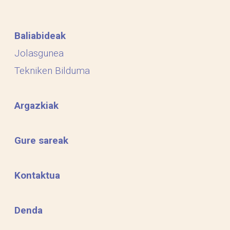
Baliabideak
Jolasgunea
Tekniken Bilduma
Argazkiak
Gure sareak
Kontaktua
Denda