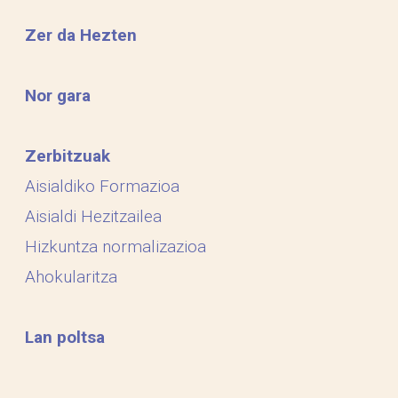
Zer da Hezten
Nor gara
Zerbitzuak
Aisialdiko Formazioa
Aisialdi Hezitzailea
Hizkuntza normalizazioa
Ahokularitza
Lan poltsa