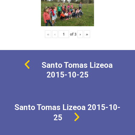
«
‹
of
3
›
»
Santo Tomas Lizeoa
2015-10-25
Santo Tomas Lizeoa 2015-10-
25