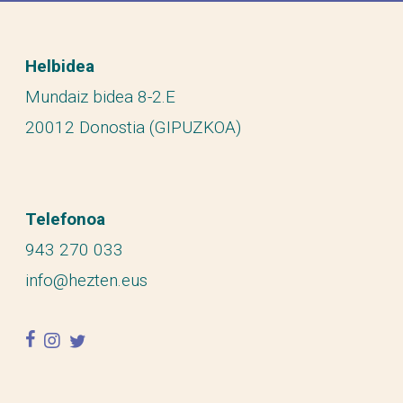
Helbidea
Mundaiz bidea 8-2.E
20012 Donostia (GIPUZKOA)
Telefonoa
943 270 033
info@hezten.eus
facebook
instagram
twitter