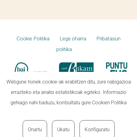
Cookie Politika
Lege oharra
Pribatasun
politika
Webgune honek cookie-ak erabiltzen ditu, zure nabigazioa
errazteko eta analisi estatistikoak egiteko. Informazio
gehiago nahi baduzu, kontsultatu gure
Cookien Politika
Onartu
Ukatu
Konfiguratu