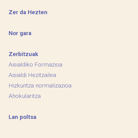
Zer da Hezten
Nor gara
Zerbitzuak
Aisialdiko Formazioa
Aisialdi Hezitzailea
Hizkuntza normalizazioa
Ahokularitza
Lan poltsa