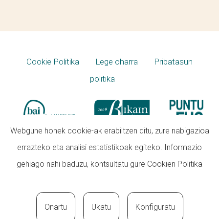
Cookie Politika
Lege oharra
Pribatasun
politika
Webgune honek cookie-ak erabiltzen ditu, zure nabigazioa
errazteko eta analisi estatistikoak egiteko. Informazio
gehiago nahi baduzu, kontsultatu gure
Cookien Politika
Onartu
Ukatu
Konfiguratu