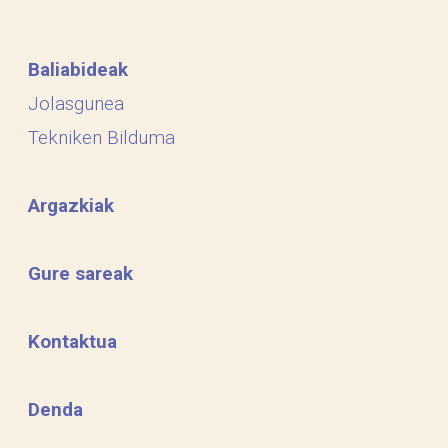
Baliabideak
Jolasgunea
Tekniken Bilduma
Argazkiak
Gure sareak
Kontaktua
Denda