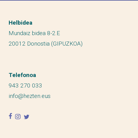
Helbidea
Mundaiz bidea 8-2.E
20012 Donostia (GIPUZKOA)
Telefonoa
943 270 033
info@hezten.eus
facebook
instagram
twitter