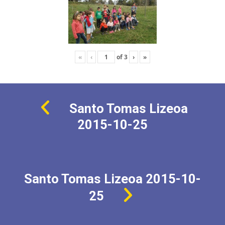
«
‹
of
3
›
»
Santo Tomas Lizeoa
2015-10-25
Santo Tomas Lizeoa 2015-10-
25