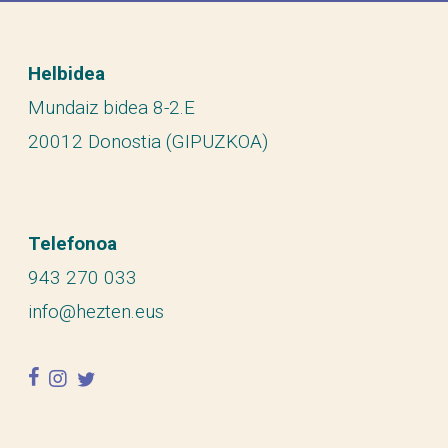
Helbidea
Mundaiz bidea 8-2.E
20012 Donostia (GIPUZKOA)
Telefonoa
943 270 033
info@hezten.eus
facebook
instagram
twitter