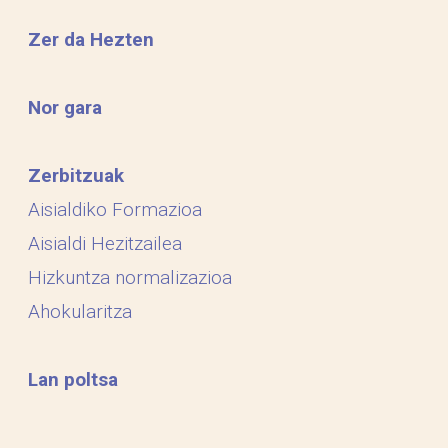
Zer da Hezten
Nor gara
Zerbitzuak
Aisialdiko Formazioa
Aisialdi Hezitzailea
Hizkuntza normalizazioa
Ahokularitza
Lan poltsa