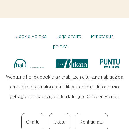
Cookie Politika
Lege oharra
Pribatasun
politika
Webgune honek cookie-ak erabiltzen ditu, zure nabigazioa
errazteko eta analisi estatistikoak egiteko. Informazio
gehiago nahi baduzu, kontsultatu gure
Cookien Politika
Onartu
Ukatu
Konfiguratu