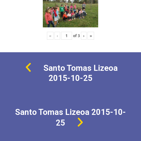
«
‹
of
3
›
»
Santo Tomas Lizeoa
2015-10-25
Santo Tomas Lizeoa 2015-10-
25