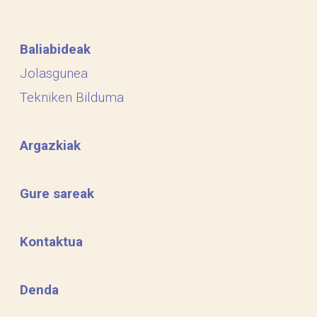
Baliabideak
Jolasgunea
Tekniken Bilduma
Argazkiak
Gure sareak
Kontaktua
Denda