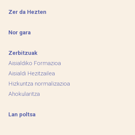
Zer da Hezten
Nor gara
Zerbitzuak
Aisialdiko Formazioa
Aisialdi Hezitzailea
Hizkuntza normalizazioa
Ahokularitza
Lan poltsa