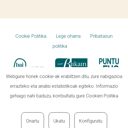
Cookie Politika
Lege oharra
Pribatasun
politika
Webgune honek cookie-ak erabiltzen ditu, zure nabigazioa
errazteko eta analisi estatistikoak egiteko. Informazio
gehiago nahi baduzu, kontsultatu gure
Cookien Politika
Onartu
Ukatu
Konfiguratu