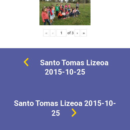
«
‹
of
3
›
»
Santo Tomas Lizeoa
2015-10-25
Santo Tomas Lizeoa 2015-10-
25