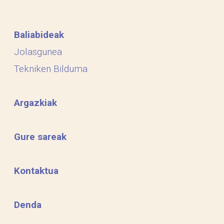
Baliabideak
Jolasgunea
Tekniken Bilduma
Argazkiak
Gure sareak
Kontaktua
Denda