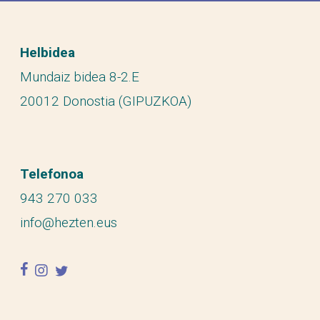
Helbidea
Mundaiz bidea 8-2.E
20012 Donostia (GIPUZKOA)
Telefonoa
943 270 033
info@hezten.eus
facebook
instagram
twitter