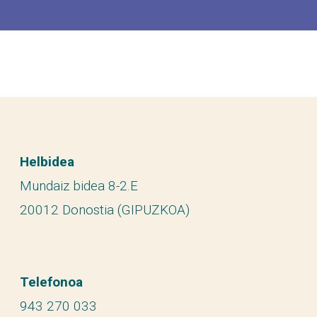
Helbidea
Mundaiz bidea 8-2.E
20012 Donostia (GIPUZKOA)
Telefonoa
943 270 033