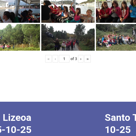
«
‹
of
3
›
»
 Lizeoa
Santo 
5-10-25
10-25