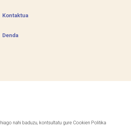
Kontaktua
Denda
ehiago nahi baduzu, kontsultatu gure
Cookien Politika