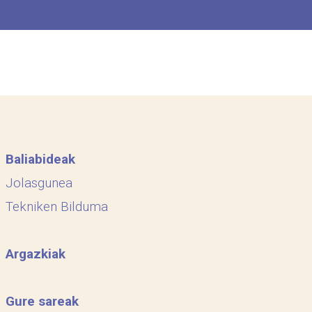
Baliabideak
Jolasgunea
Tekniken Bilduma
Argazkiak
Gure sareak