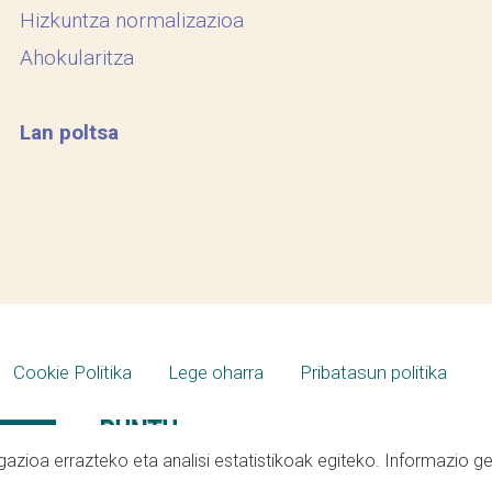
Hizkuntza normalizazioa
Ahokularitza
Lan poltsa
Cookie Politika
Lege oharra
Pribatasun politika
azioa errazteko eta analisi estatistikoak egiteko. Informazio g