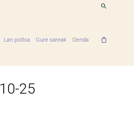
Lan poltsa
Gure sareak
Denda
-10-25