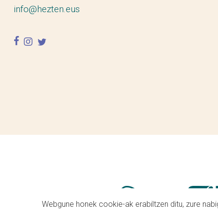
info@hezten.eus
facebook
instagram
twitter
Webgune honek cookie-ak erabiltzen ditu, zure nabig