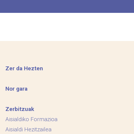
Zer da Hezten
Nor gara
Zerbitzuak
Aisialdiko Formazioa
Aisialdi Hezitzailea