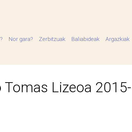
?
Nor gara?
Zerbitzuak
Baliabideak
Argazkiak
 Tomas Lizeoa 2015