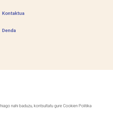
Kontaktua
Denda
ehiago nahi baduzu, kontsultatu gure
Cookien Politika