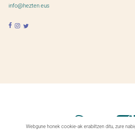
info@hezten.eus
facebook
instagram
twitter
Webgune honek cookie-ak erabiltzen ditu, zure nabig