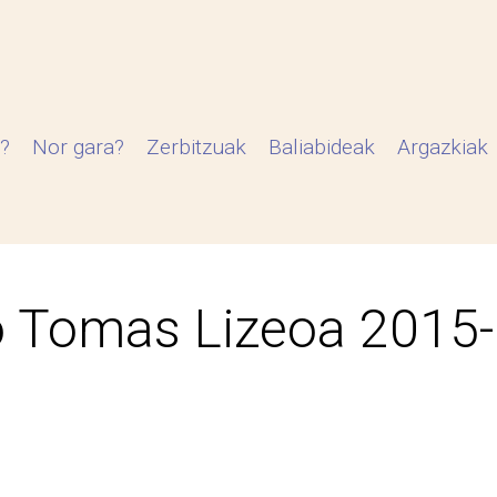
?
Nor gara?
Zerbitzuak
Baliabideak
Argazkiak
 Tomas Lizeoa 2015