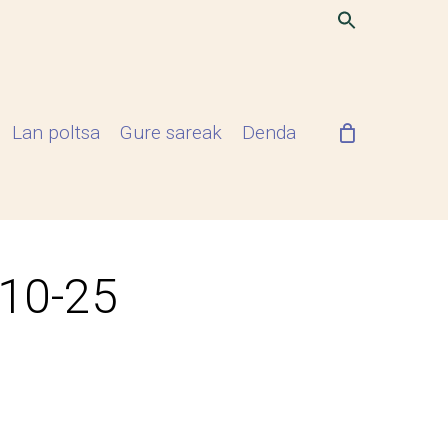
Lan poltsa
Gure sareak
Denda
-10-25