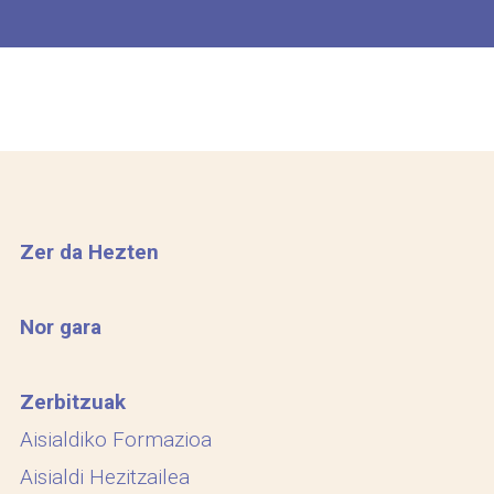
Zer da Hezten
Nor gara
Zerbitzuak
Aisialdiko Formazioa
Aisialdi Hezitzailea