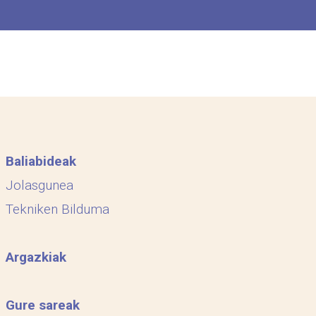
Baliabideak
Jolasgunea
Tekniken Bilduma
Argazkiak
Gure sareak