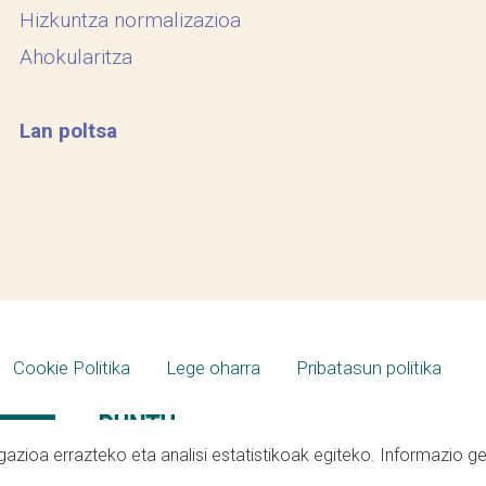
Hizkuntza normalizazioa
Ahokularitza
Lan poltsa
Cookie Politika
Lege oharra
Pribatasun politika
azioa errazteko eta analisi estatistikoak egiteko. Informazio g