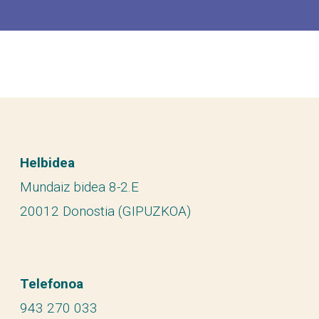
Helbidea
Mundaiz bidea 8-2.E
20012 Donostia (GIPUZKOA)
Telefonoa
943 270 033