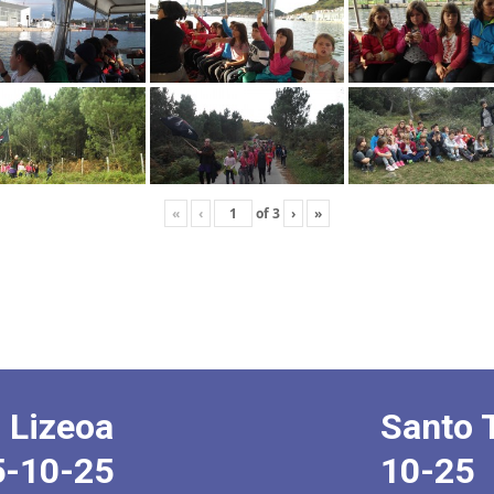
«
‹
of
3
›
»
 Lizeoa
Santo 
5-10-25
10-25