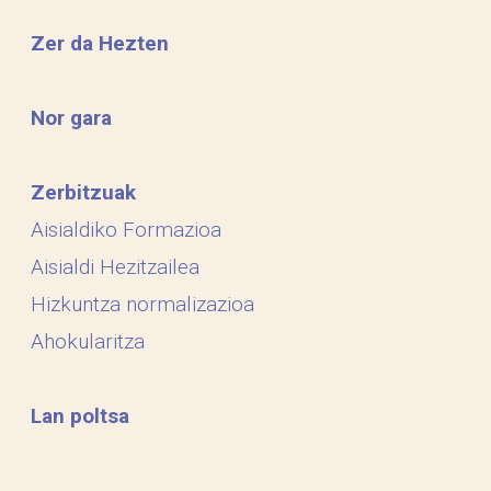
Zer da Hezten
Nor gara
Zerbitzuak
Aisialdiko Formazioa
Aisialdi Hezitzailea
Hizkuntza normalizazioa
Ahokularitza
Lan poltsa