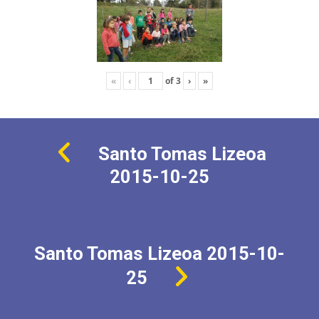
«
‹
of
3
›
»
Santo Tomas Lizeoa
2015-10-25
Santo Tomas Lizeoa 2015-10-
25