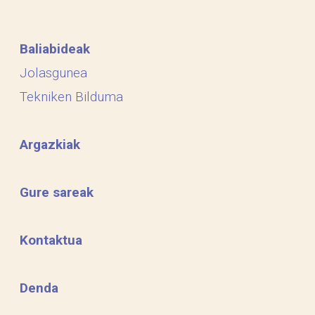
Baliabideak
Jolasgunea
Tekniken Bilduma
Argazkiak
Gure sareak
Kontaktua
Denda