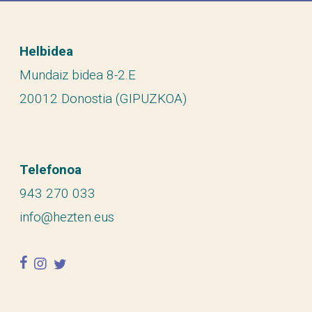
Helbidea
Mundaiz bidea 8-2.E
20012 Donostia (GIPUZKOA)
Telefonoa
943 270 033
info@hezten.eus
facebook
instagram
twitter