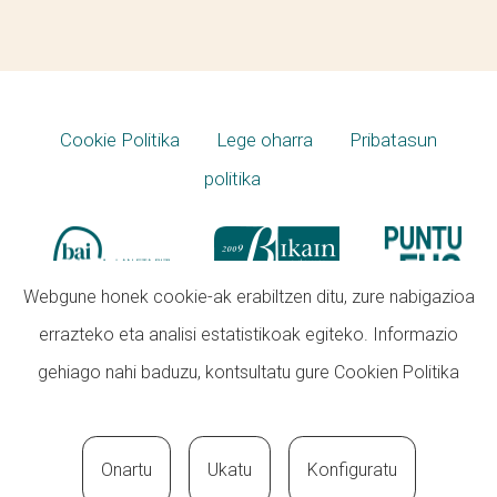
Cookie Politika
Lege oharra
Pribatasun
politika
Webgune honek cookie-ak erabiltzen ditu, zure nabigazioa
errazteko eta analisi estatistikoak egiteko. Informazio
gehiago nahi baduzu, kontsultatu gure
Cookien Politika
Onartu
Ukatu
Konfiguratu