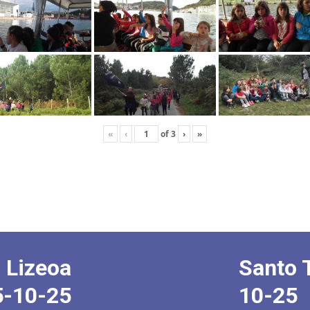
«
‹
of
3
›
»
 Lizeoa
Santo 
5-10-25
10-25