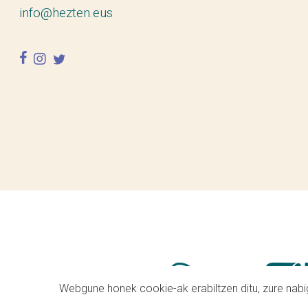
info@hezten.eus
facebook
instagram
twitter
Webgune honek cookie-ak erabiltzen ditu, zure nabig