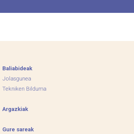
Baliabideak
Jolasgunea
Tekniken Bilduma
Argazkiak
Gure sareak