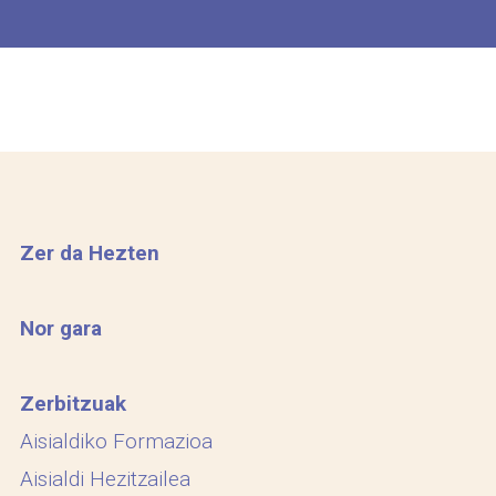
Zer da Hezten
Nor gara
Zerbitzuak
Aisialdiko Formazioa
Aisialdi Hezitzailea