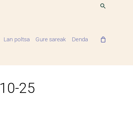
Lan poltsa
Gure sareak
Denda
-10-25