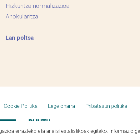
Hizkuntza normalizazioa
Ahokularitza
Lan poltsa
Cookie Politika
Lege oharra
Pribatasun politika
azioa errazteko eta analisi estatistikoak egiteko. Informazio g