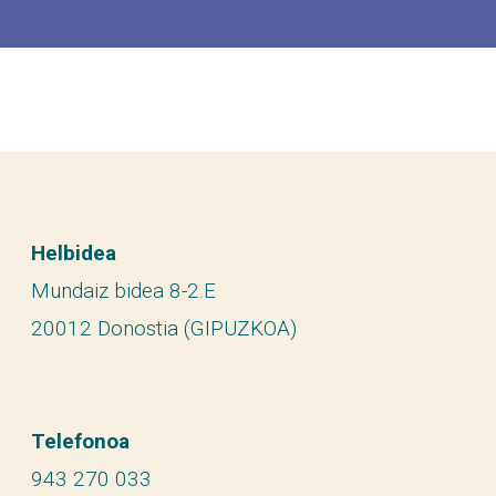
Helbidea
Mundaiz bidea 8-2.E
20012 Donostia (GIPUZKOA)
Telefonoa
943 270 033