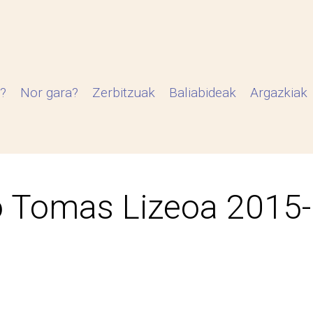
?
Nor gara?
Zerbitzuak
Baliabideak
Argazkiak
 Tomas Lizeoa 2015