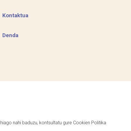
Kontaktua
Denda
ehiago nahi baduzu, kontsultatu gure
Cookien Politika