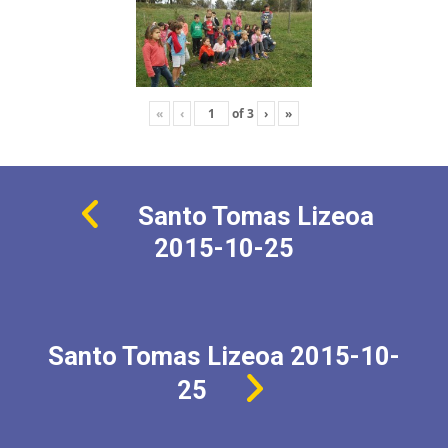
«
‹
of
3
›
»
Santo Tomas Lizeoa
2015-10-25
Santo Tomas Lizeoa 2015-10-
25