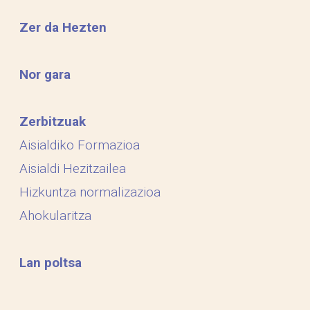
Zer da Hezten
Nor gara
Zerbitzuak
Aisialdiko Formazioa
Aisialdi Hezitzailea
Hizkuntza normalizazioa
Ahokularitza
Lan poltsa