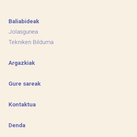
Baliabideak
Jolasgunea
Tekniken Bilduma
Argazkiak
Gure sareak
Kontaktua
Denda