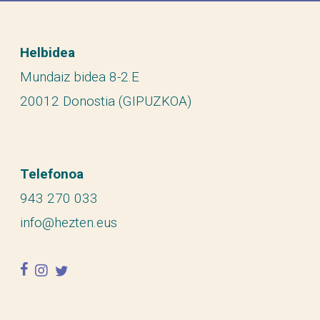
Helbidea
Mundaiz bidea 8-2.E
20012 Donostia (GIPUZKOA)
Telefonoa
943 270 033
info@hezten.eus
facebook
instagram
twitter