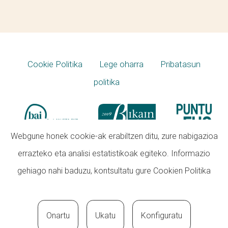
Cookie Politika
Lege oharra
Pribatasun
politika
Webgune honek cookie-ak erabiltzen ditu, zure nabigazioa
errazteko eta analisi estatistikoak egiteko. Informazio
gehiago nahi baduzu, kontsultatu gure
Cookien Politika
Onartu
Ukatu
Konfiguratu