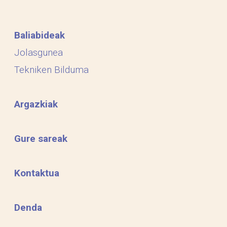
Baliabideak
Jolasgunea
Tekniken Bilduma
Argazkiak
Gure sareak
Kontaktua
Denda