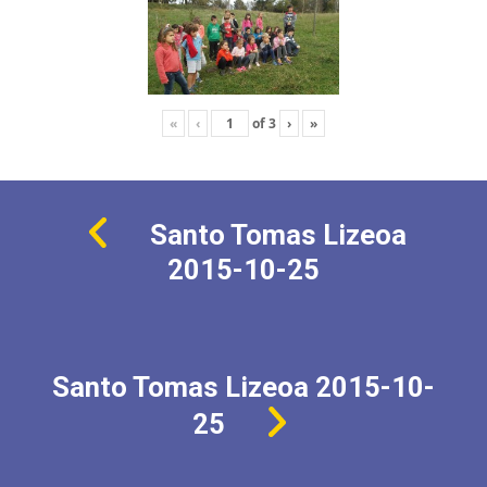
«
‹
of
3
›
»
Santo Tomas Lizeoa
2015-10-25
Santo Tomas Lizeoa 2015-10-
25