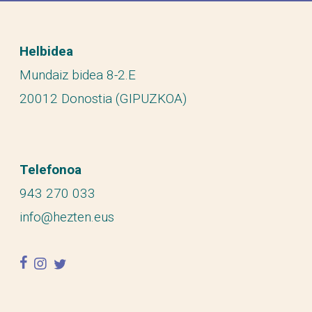
Helbidea
Mundaiz bidea 8-2.E
20012 Donostia (GIPUZKOA)
Telefonoa
943 270 033
info@hezten.eus
facebook
instagram
twitter