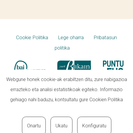
Cookie Politika
Lege oharra
Pribatasun
politika
Webgune honek cookie-ak erabiltzen ditu, zure nabigazioa
errazteko eta analisi estatistikoak egiteko. Informazio
gehiago nahi baduzu, kontsultatu gure
Cookien Politika
Onartu
Ukatu
Konfiguratu