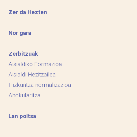
Zer da Hezten
Nor gara
Zerbitzuak
Aisialdiko Formazioa
Aisialdi Hezitzailea
Hizkuntza normalizazioa
Ahokularitza
Lan poltsa