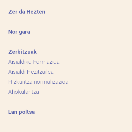
Zer da Hezten
Nor gara
Zerbitzuak
Aisialdiko Formazioa
Aisialdi Hezitzailea
Hizkuntza normalizazioa
Ahokularitza
Lan poltsa