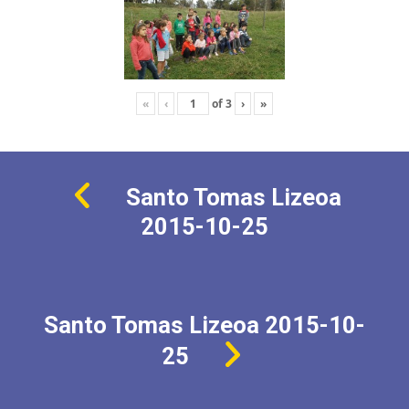
«
‹
of
3
›
»
Santo Tomas Lizeoa
2015-10-25
Santo Tomas Lizeoa 2015-10-
25