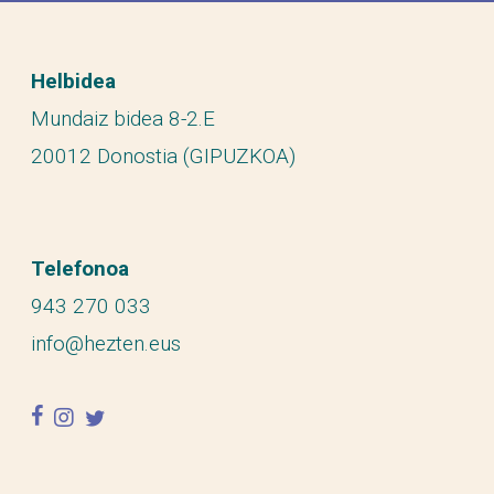
Helbidea
Mundaiz bidea 8-2.E
20012 Donostia (GIPUZKOA)
Telefonoa
943 270 033
info@hezten.eus
facebook
instagram
twitter