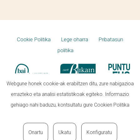
Cookie Politika
Lege oharra
Pribatasun
politika
Webgune honek cookie-ak erabiltzen ditu, zure nabigazioa
errazteko eta analisi estatistikoak egiteko. Informazio
gehiago nahi baduzu, kontsultatu gure
Cookien Politika
Onartu
Ukatu
Konfiguratu