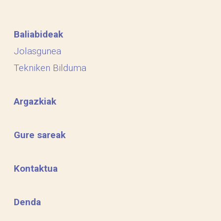
Baliabideak
Jolasgunea
Tekniken Bilduma
Argazkiak
Gure sareak
Kontaktua
Denda