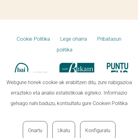
Cookie Politika
Lege oharra
Pribatasun
politika
Webgune honek cookie-ak erabiltzen ditu, zure nabigazioa
errazteko eta analisi estatistikoak egiteko. Informazio
gehiago nahi baduzu, kontsultatu gure
Cookien Politika
Onartu
Ukatu
Konfiguratu