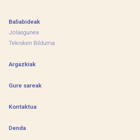
Baliabideak
Jolasgunea
Tekniken Bilduma
Argazkiak
Gure sareak
Kontaktua
Denda