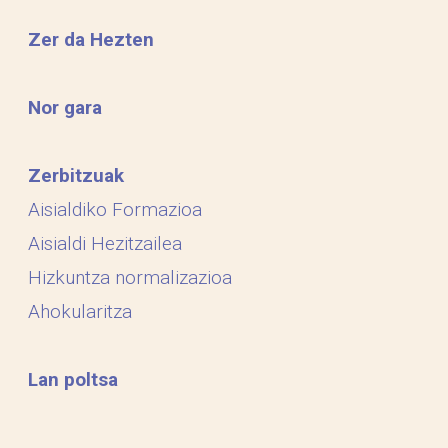
Zer da Hezten
Nor gara
Zerbitzuak
Aisialdiko Formazioa
Aisialdi Hezitzailea
Hizkuntza normalizazioa
Ahokularitza
Lan poltsa