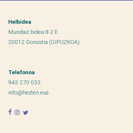
Helbidea
Mundaiz bidea 8-2.E
20012 Donostia (GIPUZKOA)
Telefonoa
943 270 033
info@hezten.eus
facebook
instagram
twitter