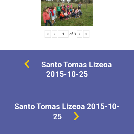
«
‹
of
3
›
»
Santo Tomas Lizeoa
2015-10-25
Santo Tomas Lizeoa 2015-10-
25