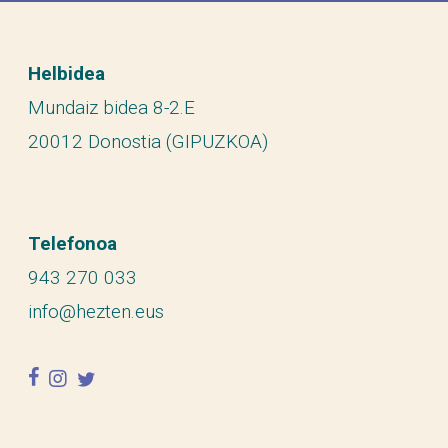
Helbidea
Mundaiz bidea 8-2.E
20012 Donostia (GIPUZKOA)
Telefonoa
943 270 033
info@hezten.eus
facebook
instagram
twitter