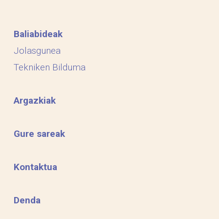
Baliabideak
Jolasgunea
Tekniken Bilduma
Argazkiak
Gure sareak
Kontaktua
Denda