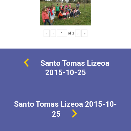
«
‹
of
3
›
»
Santo Tomas Lizeoa
2015-10-25
Santo Tomas Lizeoa 2015-10-
25