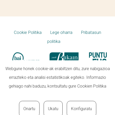
Cookie Politika
Lege oharra
Pribatasun
politika
Webgune honek cookie-ak erabiltzen ditu, zure nabigazioa
errazteko eta analisi estatistikoak egiteko. Informazio
gehiago nahi baduzu, kontsultatu gure
Cookien Politika
Onartu
Ukatu
Konfiguratu