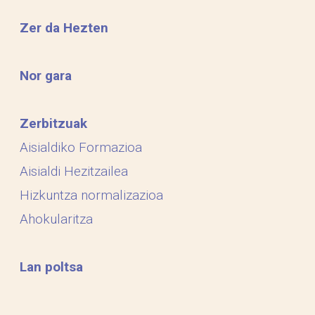
Zer da Hezten
Nor gara
Zerbitzuak
Aisialdiko Formazioa
Aisialdi Hezitzailea
Hizkuntza normalizazioa
Ahokularitza
Lan poltsa