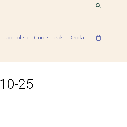
Lan poltsa
Gure sareak
Denda
-10-25