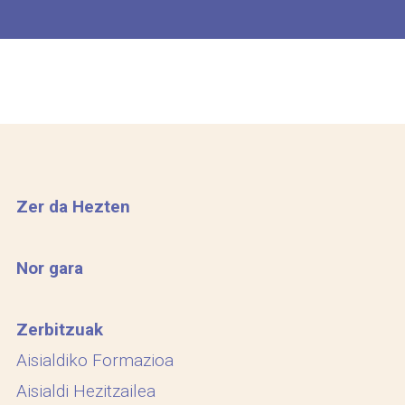
Zer da Hezten
Nor gara
Zerbitzuak
Aisialdiko Formazioa
Aisialdi Hezitzailea