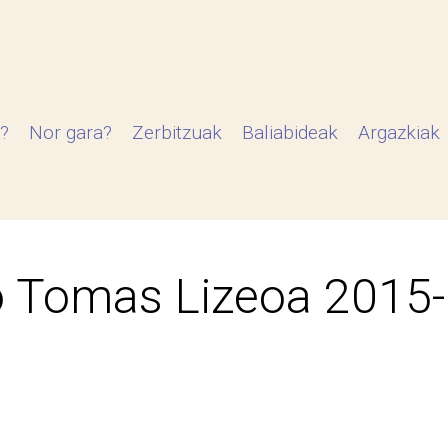
?
Nor gara?
Zerbitzuak
Baliabideak
Argazkiak
 Tomas Lizeoa 2015