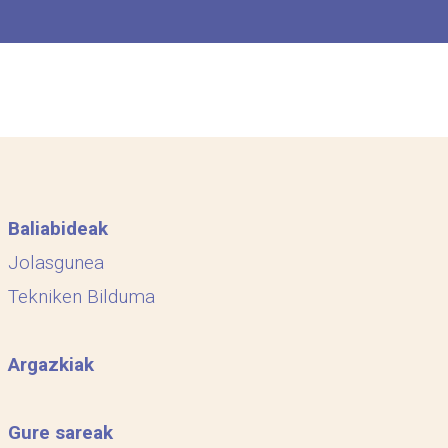
Baliabideak
Jolasgunea
Tekniken Bilduma
Argazkiak
Gure sareak