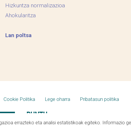
Hizkuntza normalizazioa
Ahokularitza
Lan poltsa
Cookie Politika
Lege oharra
Pribatasun politika
azioa errazteko eta analisi estatistikoak egiteko. Informazio g