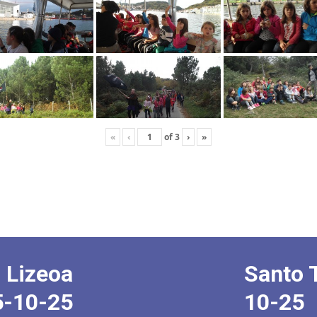
«
‹
of
3
›
»
 Lizeoa
Santo 
5-10-25
10-25