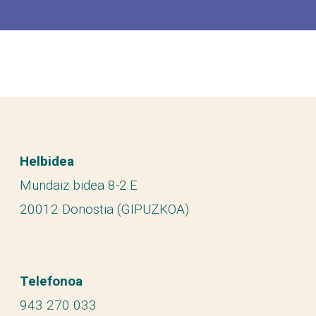
Helbidea
Mundaiz bidea 8-2.E
20012 Donostia (GIPUZKOA)
Telefonoa
943 270 033