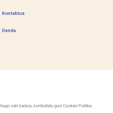
Kontaktua
Denda
ehiago nahi baduzu, kontsultatu gure
Cookien Politika