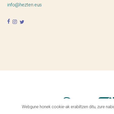
info@hezten.eus
facebook
instagram
twitter
Webgune honek cookie-ak erabiltzen ditu, zure nabig